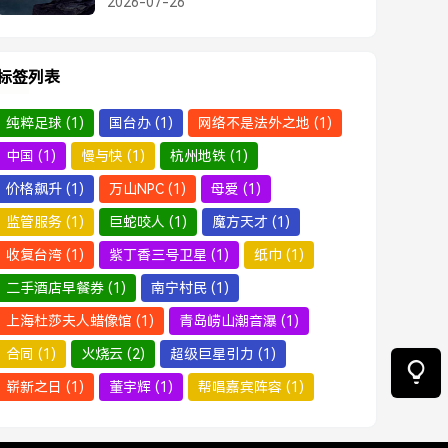
2026-07-26
标签列表
纯粹足球
(1)
国台办
(1)
网络不是法外之地
(1)
中国
(1)
慢与快
(1)
杭州地铁
(1)
价格飙升
(1)
万山NPC
(1)
母爱
(1)
监管服务
(1)
巨蛇咬人
(1)
魔方天才
(1)
收复台湾
(1)
紫丁香三号卫星
(1)
纸巾
(1)
二手酒店早餐券
(1)
南宁村民
(1)
上海杜莎夫人蜡像馆
(1)
青岛崂山潮音瀑
(1)
合同
(1)
火烧云
(2)
超级巨星引力
(1)
崭新之日
(1)
董宇辉
(1)
帮唱嘉宾阵容
(1)