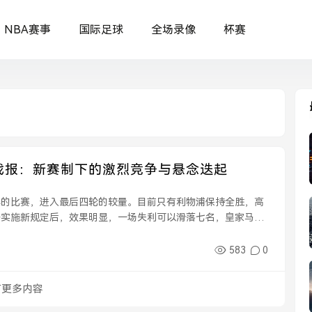
NBA赛事
国际足球
全场录像
杯赛
战报：新赛制下的激烈竞争与悬念迭起
半的比赛，进入最后四轮的较量。目前只有利物浦保持全胜，高
季实施新规定后，效果明显，一场失利可以滑落七名，皇家马德
日耳曼，如果无法取胜的话，将会落入出局区。过去的欧...
583
0
有更多内容