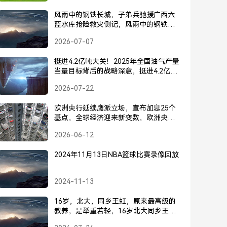
风雨中的钢铁长城，子弟兵驰援广西六
蓝水库抢险救灾侧记，风雨中的钢铁长
城，子弟兵驰援广西六蓝水库抢险救灾
2026-07-07
挺进4.2亿吨大关！2025年全国油气产量
当量目标背后的战略深意，挺进4.2亿吨
大关！2025年全国油气产量当量目标背
2026-07-22
后的战略深意
欧洲央行延续鹰派立场，宣布加息25个
基点，全球经济迎来新变数，欧洲央行
延续鹰派加息25个基点，全球经济迎来
2026-06-12
新变数
2024年11月13日NBA篮球比赛录像回放
2024-11-13
16岁，北大，同乡王虹，原来最高级的
教养，是举重若轻，16岁北大同乡王
虹，原来最高级的教养，是举重若轻