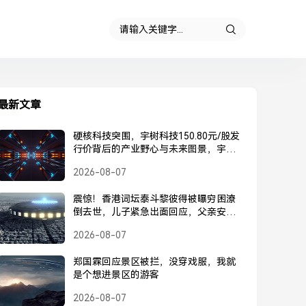
最新文章
硬核科技突围，宇树科技150.80元/股发
行价背后的产业野心与未来图景，宇树
科技150.80元/股发行价，硬核科技突围
2026-08-07
背后的产业野心与未来图景
震惊！香港词坛泰斗黎彼得被曝穷困潦
倒去世，儿子紧急出面回应，父亲安
好，并未离世，黎彼得被曝去世？儿子
2026-08-07
紧急回应，父亲安好并未离世
郑国霖回应景区被拦，没穿戏服，我就
是个想进景区的游客
2026-08-07