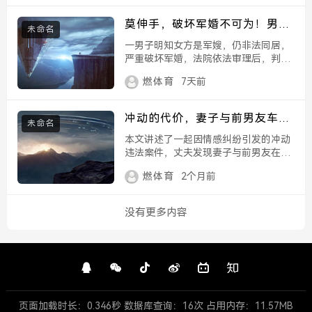
中渴望美好与浪漫的软肋，当美好的幻
象破碎，等待在身后的往往不是鲜花与
莫伸手，破坏军婚不可为！男子
未命名
掌声，而是冰冷...
明知女方是军嫂仍同居，最终获
一男子明知女方是军嫂，仍非法同居，
刑两年，男子明知女方是军嫂仍
严重破坏军婚，法院依法审理后，判处
同居，破坏军婚获刑两年
该男子有期徒刑两年，此案警示公众，
燃体育
7天前
破坏军婚属于违法行为，法律红线不可
触碰，任何试图挑战法律底线的行为都
将受到严惩。...
冲动的代价，妻子与前男友车内
未命名
共眠，丈夫怒砸车窗为何反获
本文讲述了一起因情感纠纷引发的冲动
刑？妻子与前男友车内共眠，丈
违法案件，丈夫发现妻子与前男友在车
夫砸车窗获刑
内共眠后，情绪失控，愤怒之下砸毁了
燃体育
2个月前
车窗，这一暴力举动不仅未能妥善解决
婚姻危机，反而让他付出了沉重的法律
代价，因涉嫌故意毁坏财物等被依法判
没有更多内容
刑。，该事件深刻警示...
页面加载时长：0.346秒 数据库查询：16次 占用内存：11.57MB