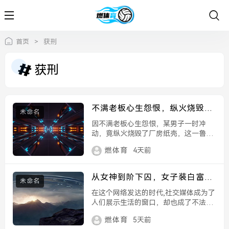
首页
>
获刑
获刑
不满老板心生怨恨，纵火烧毁厂
未命名
房纸壳获刑，冲动行事终付出惨
因不满老板心生怨恨，某男子一时冲
痛代价，不满老板心生怨恨，纵
动，竟纵火烧毁了厂房纸壳，这一鲁莽
火烧毁厂房纸壳获刑，冲动行事
行径不仅造成了严重财产损失，更让他
燃体育
4天前
终付出惨痛代价
触犯法律，最终被判处刑罚，冲动行事
终究要付出惨痛代价，切勿因一时意气
用事触犯法律红线。...
从女神到阶下囚，女子装白富美
未命名
诈骗98万获刑十年，贪欲终成牢
在这个网络发达的时代,社交媒体成为了
狱之灾
人们展示生活的窗口，却也成了不法分
子精心编织的“捕兽网”，一段精心包装
燃体育
5天前
的“白富美”人设，往往能轻易击中人性