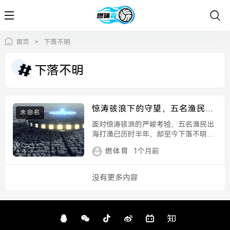
首页
>
下落不明
下落不明
惊涛骇浪下的守望，五名渔民出
未命名
海打渔半年，至今下落不明，惊
面对惊涛骇浪的严峻考验，五名渔民出
涛骇浪下的守望，五渔民出海半
海打渔已历时半年，却至今下落不明，
年至今下落不明
这一突发状况让家属陷入深深的焦虑与
燃体育
1个月前
绝望，他们仍在岸边顽强守望，焦急地
等待着亲人归来的消息，情况令人揪
心。...
没有更多内容