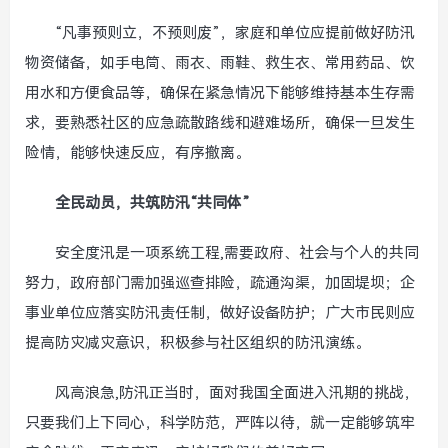
“凡事预则立，不预则废”，家庭和单位应提前做好防汛
物资储备，如手电筒、雨衣、雨鞋、救生衣、常用药品、饮
用水和方便食品等，确保在紧急情况下能够维持基本生存需
求，要熟悉社区的应急疏散路线和避难场所，确保一旦发生
险情，能够快速反应，有序撤离。
全民动员，共筑防汛“共同体”
安全度汛是一项系统工程,需要政府、社会与个人的共同
努力，政府部门需加强巡查排险，疏通沟渠，加固堤坝；企
事业单位应落实防汛责任制，做好设备防护；广大市民则应
提高防灾减灾意识，积极参与社区组织的防汛演练。
风高浪急,防汛正当时，面对我国全面进入汛期的挑战，
只要我们上下同心，科学防范，严阵以待，就一定能够筑牢