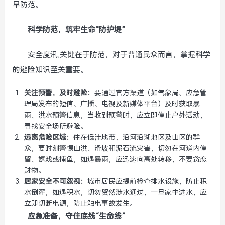
早防范。
科学防范，筑牢生命“防护堤”
安全度汛,关键在于防范，对于普通民众而言，掌握科学
的避险知识至关重要。
关注预警，及时避险：
要通过官方渠道（如气象局、应急管
理局发布的短信、广播、电视及新媒体平台）及时获取暴
雨、洪水预警信息，当收到预警时，应立即停止户外活动，
寻找安全场所避险。
远离危险区域：
住在低洼地带、沿河沿湖地区及山区的群
众，要时刻警惕山洪、滑坡和泥石流灾害，切勿在河道内停
留、嬉戏或捕鱼，如遇暴雨，应迅速向高处转移，不要贪恋
财物。
居家安全不可忽视：
城市居民应提前检查排水设施，防止积
水倒灌，如遇积水，切勿贸然涉水通过，一旦家中进水，应
立即切断电源，防止触电事故发生。
应急准备，守住底线“生命线”