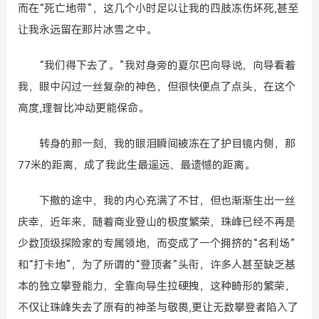
而在“死亡地带”，这几个小时足以让我的四肢冻伤坏死,甚至
让我永远留在那片冰雪之中。
“我们得下去了。”我对身旁的夏尔巴向导说，向导看着
我，眼中闪过一丝复杂的神色，但很快便点了点头，在这个
高度,理智比冲动更能保命。
转身的那一刻，我的眼泪瞬间被冻在了护目镜内侧，那
77米的距离，成了我此生最遥远、最遗憾的距离。
下撤的途中，我的内心充满了不甘，但也渐渐生出一丝
庆幸，近年来，随着商业登山的极度繁荣，珠峰已经不再是
少数顶级探险家的专属领地，而变成了一个拥挤的“名利场”
和“打卡地”，为了所谓的“登顶者”头衔，许多人甚至缺乏基
本的独立攀登能力，全靠向导生拉硬拽，这种畸形的繁荣，
不仅让珠峰失去了原有的神圣与敬畏,更让无数攀登者陷入了