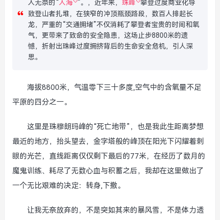
人无奈的“
人海
”。，近年来，
珠峰
攀登过度商业化导
致登山者扎堆，在狭窄的冲顶瓶颈路段，数百人排起长
龙，严重的“交通拥堵”不仅消耗了攀登者宝贵的时间和氧
气，更带来了致命的安全隐患，这场止步8800米的遗
憾，折射出珠峰过度拥挤背后的生命安全危机，引人深
思。
海拔8800米，气温零下三十多度,空气中的含氧量不足
平原的四分之一。
这里是珠穆朗玛峰的“死亡地带”，也是我此生距离梦想
最近的地方，抬头望去，金字塔般的峰顶在阳光下闪耀着刺
眼的光芒，直线距离仅仅剩下最后的77米，在经历了数月的
魔鬼训练、耗尽了无数心血与积蓄之后，我却在这里做出了
一个无比艰难的决定：转身,下撤。
让我无奈放弃的，不是突如其来的暴风雪，不是体力透