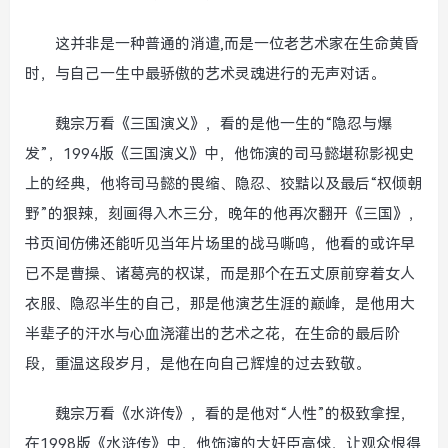
这并非是一种普通的消遣,而是一位老艺术家在生命黄昏
时，与自己一生中最骄傲的艺术灵魂进行的无声对话。
魏宗万看《三国演义》，看的是他一生的“隐忍与爆
发”，1994版《三国演义》中，他饰演的司马懿堪称影视史
上的经典，他将司马懿的畏缩、隐忍、狡黠以及最后“权倾朝
野”的狠辣，刻画得入木三分，晚年的他再次翻开《三国》，
书页间仿佛还能听见当年片场里的战马嘶鸣，他看的或许早
已不是曹操、诸葛亮的权谋，而是那个在五丈原前穿着女人
衣服、隐忍半生的自己，那是他演艺生涯的巅峰，是他用大
半辈子的汗水与心血浇灌出的艺术之花，在生命的最后阶
段，重温这段岁月，是他在向自己辉煌的过去致敬。
魏宗万看《水浒传》，看的是他对“人性”的极致拿捏，
在1998版《水浒传》中，他饰演的大奸臣高俅，让观众恨得