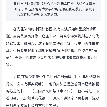
是对当今快餐式影视创作的一种无声回应，这种“谢幕与
回响”，彰显了他对表演事业的无限热爱与敬畏，展现了
一代戏骨历久弥新的艺术魅力。
在光怪陆离的中国演艺圈中,有些演员如流星般转瞬即
逝，而有些演员则像一座座丰碑，将名字深深镌刻在了时代
的记忆里，魏宗万，这个名字或许在年轻一代中不再如雷贯
耳，但只要提起那个鹰视狼顾的“司马懿”和阴险狡诈的“高
俅”，无数人的脑海中立刻就会浮现出那张充满戏剧张力的
脸。
据说,在这位老戏骨生命的最后时光里（注：此处依题意
行文，文末有事实说明），他的床头总是放着两本已经被翻
得卷边的书——《三国演义》与《水浒传》，他不看报，不
看电视，只是戴着老花镜，一遍又一遍地摩挲着书页，沉浸
在那两个波澜壮阔的古典世界里。