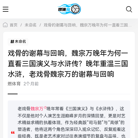
首页
/
未命名
/
戏骨的谢幕与回响，魏宗万晚年为何一直看三国演义与水浒传？晚年重温三国水浒，老戏骨魏宗万的谢幕与回响
未命名
戏骨的谢幕与回响，魏宗万晚年为何一
直看三国演义与水浒传？晚年重温三国
水浒，老戏骨魏宗万的谢幕与回响
燃体育
2个月前
老戏骨
魏宗万
晚年常看《三国演义》与《水浒传》，这
不仅是他对个人演艺生涯巅峰岁月的深情回望，更是对艺
术精益求精的执着体现，作为经典版“司马懿”与“高俅”的
塑造者，他将这两个角色深深印入观众记忆，反复观看这
些经典，既是老艺术家对过往表演细节的复盘与品味，也