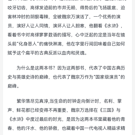
咬牙切齿，高俅发迹前的市井无赖、得势后的飞扬跋扈、迫
害林冲时的阴狠毒辣，全被魏宗万演活了，一个优秀的演
员，演好人让人同情，演坏人让人胆寒，他翻看《水浒》，
看着书中对高俅寥寥数语的描写，心中泛起的定是当年在镜
头前“化身恶人”的痛快淋漓，他在字里行间回味着自己如何
赋予这个扁平的古典反派以血肉和灵魂。
为什么是这两本书？因为这两部书，代表了中国古典历
史与英雄史诗的巅峰，也代表了魏宗万作为“国家级演员”的
巅峰。
繁华落尽见真淳,当生命的时钟走向倒计时，名利、掌
声、鲜花都已经变得不再重要，魏宗万选择在《三国》与
《水浒》中度过最后的时光，是因为这两本书里藏着他的青
春、他的汗水、他的骄傲，也藏着中国一代电视人精益求精