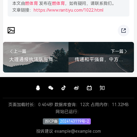
本文由
燃体育
发布在
燃体育
，如有疑问，请联系我们。
文章链接：
https://www.rantiyu.com/1022.html
上一篇
下一篇
大理通报执法队与商户肢体冲突，涉事人员停职，深刻反思暴力执法之弊，大理通报执法冲突，涉事人员停职，暴力执法之弊当休矣！
传递和平强音，中方代表呼吁立即实现停火止战，共筑地区安宁，中方代表发出和平强音，呼吁立即停火止战共筑地区安宁
页面加载时长：0.404秒 数据库查询：12次 占用内存：11.32MB
网站已运行：
苏ICP备
2024143119号-2
投诉建议 example@example.com