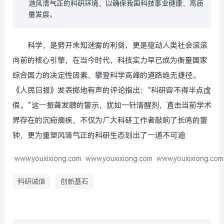
造风清气正的科研环境，以确保我国科技事业健康、高质
量发展。
科学，是劈开未知迷雾的利剑，更是驱动人类社会滚滚
向前的核心引擎，在当今时代，科技实力早已成为衡量国家
综合国力的决定性因素，攀登科学高峰的道路绝无捷径。
《人民日报》发表掷地有声的评论指出：“科研容不得半点虚
假。”这一振聋发聩的警示，犹如一针清醒剂，直击当前学术
界存在的沉疴痼疾，不仅为广大科研工作者敲响了长鸣的警
钟，更为重塑风清气正的科研生态划出了一道不可逾
www.youxixiong.com
www.youxixiong.com
www.youxixiong.com
科研诚信
创新基石