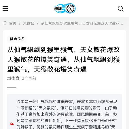
首页
/
未命名
/
从仙气飘飘到猴里猴气，天女散花爆改天猴散花的爆笑奇遇，从仙气飘飘到猴里猴气，天猴散花爆笑奇遇
未命名
从仙气飘飘到猴里猴气，天女散花爆改
天猴散花的爆笑奇遇，从仙气飘飘到猴
里猴气，天猴散花爆笑奇遇
燃体育
2个月前
原本是一场仙气飘飘的唯美表演，表演者本想为观众呈现
一段惊艳的“天女散花”，谁知在抛洒花瓣的瞬间，由于动
作过于豪放加上意外的道具故障，画风瞬间突变！前一秒
还是温柔婉约的神仙姐姐，下一秒竟直接化身“猴里猴气”
的野猴子，优雅的散花动作硬生生变成了滑稽抓马的“天