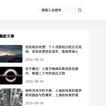
最新文章
告别隐形收费！个人贷款明白纸正式亮
相，多项收费项目消失，借款更省心，
个人贷款明白纸正式亮相，告别隐形收
2026-08-06
费
终于曝光！人贩子梅姨的真实姓名揭
开，跨越二十年的追凶之路
2026-08-06
钢铁洪流中的天鹅，上海地铁里的俄罗
斯双胞胎与芭蕾梦，上海地铁里的俄罗
斯双胞胎，钢铁洪流中的芭蕾梦
2026-08-06