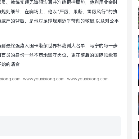
球员、教练实现无障碍沟通并准确把控局势，他利用业余时
规则细节，在赛场上，他以“严厉、果断、雷厉风行”的执
份威严的背后，是他对足球规则近乎苛刻的敬畏,以及对公平
再到最终强势入围卡塔尔世界杯裁判大名单，马宁的每一步
四官员的身份一丝不苟地坚守岗位，更在随后的国际顶级赛
开始的哨音
xiong.com
www.youxixiong.com
www.youxixiong.com