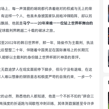
茵场上，每一声清脆的哨响都代表着绝对的权威与无上的荣
，有这样一个人，他虽未身披国家队战袍冲锋陷阵，却以另
高飘扬，他就是
马宁——20年来唯一一位站上世界杯舞台的
足球裁判界跨越二十载的破冰之旅。
至2002年的韩日世界杯，那一年，陆俊作为主裁判，执法
此后整整二十年，伴随着中国男足在国际赛场上的长期沉
无人能够以主裁判的身份踏上世界杯那片神圣的草坪。
让无数追梦人在现实面前停下脚步，但马宁没有退缩，在这
常人难以想象的钢铁意志和极度严苛的自我约束，一步一个
发的必然，熟悉他的人都知道，他是一个不折不扣的“拼命三
着高强度的折返跑与间歇性冲刺训练，其体测数据甚至令许多