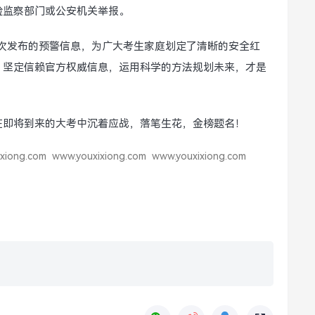
检监察部门或公安机关举报。
此次发布的预警信息，为广大考生家庭划定了清晰的安全红
，坚定信赖官方权威信息，运用科学的方法规划未来，才是
在即将到来的大考中沉着应战，落笔生花，金榜题名！
xiong.com
www.youxixiong.com
www.youxixiong.com