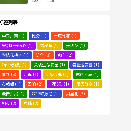
2024-11-26
标签列表
中国排面
(1)
比分
(1)
土壤饱和
(1)
安切洛蒂信心
(1)
绿皮车
(1)
美因茨
(1)
攀枝花桃子
(1)
访华
(3)
飙车
(2)
Opta预测
(1)
关切生命安全
(1)
套圈送蒜薹
(1)
青春
(5)
起诉
(1)
保级大战
(1)
球迷不满
(1)
布赖顿
(1)
回响
(2)
1死3伤
(1)
服务群众
(1)
最佳开局
(1)
GDP破万亿
(1)
周星驰
(7)
初心
(2)
中俄
(2)