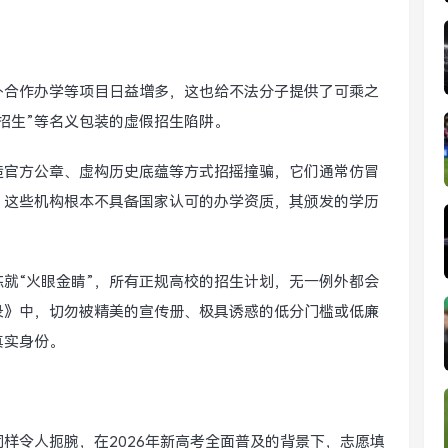
外合作办学等项目日益增多，这也给不法分子提供了可乘之
主招生”等名义包装的虚假招生陷阱。
造官方公章、虚构历史底蕴等方式招摇撞骗，它们通常仿冒
，这些机构根本不具备国家认可的办学资质，其颁发的学历
就“火眼金睛”，所有正规高校的招生计划，无一例外都会
录》中，切勿被精美的宣传册、极具诱惑的低分门槛或低廉
真实身份。
样令人扼腕，在2026年新高考全面普及的背景下，志愿填