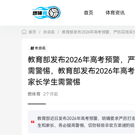
首页
体育资讯
首页
/
未命名
/
教育部发布2026年高考预警，严防花钱
未命名
教育部发布2026年高考预警，
需警惕，教育部发布2026年高
家长学生需警惕
燃体育
2个月前
教育部近日发布2026年高考预警，明确要求严厉打击
生和家长，务必提高警惕，切勿轻信非官方渠道的招