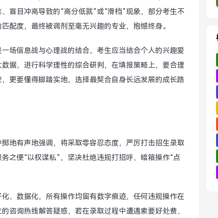
、盲目冲高导致的“高分低就”或“滑档”现象，部分考生不
的匹配度，最终被调剂至毫无兴趣的专业，抱憾终身。
是一场信息战与心理战的结合，考生应当结合个人的兴趣爱
大数据，进行科学理性的综合研判，在填报策略上，要合理
空，更要懂得脚踏实地，选择最契合自身长远发展的成长路
中掷地有声地强调，将采取零容忍态度，严厉打击招生录取
务之便“以权谋私”，坚决杜绝违规打招呼、暗箱操作“点
子化、数据化，所有操作均留有数字痕迹，任何违规操作在
立的咨询热线解答疑惑，若在录取过程中遭遇索要好处费、