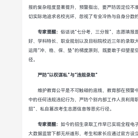
报的复杂程度显著提升，预警指出，要严防因定位不准
切实际地追求名校光环，忽视了专业冷热与自身分数
专家提醒：
俗话说“七分考，三分报”，志愿填报
好、学科特长、职业规划以及目标院校近三年的录取
运用“冲、稳、保、垫”的梯度原则，既要敢于仰望星
径。
严防“以权谋私”与“违规录取”
维护教育公平是不可触碰的底线，教育部在预警
中的任何违规违纪行为，严防个别内部工作人员利用职
招”、私自篡改考生志愿信息等恶劣行径。
专家提醒：
如今的招生录取工作早已实现全程电
大数据监管下都无所遁形，考生和家长应通过官方设