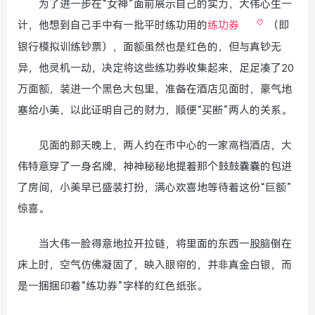
为了进一步在“女神”面前展示自己的实力，大伟心生一
计，他想到自己手中有一批平时练功用的
练功券
（即
银行模拟训练钞票），面额虽然也是红色的，但与真钞无
异，他灵机一动，决定将这些练功券收集起来，足足凑了20
万面额，装进一个黑色大包里，准备在酒店见面时，豪气地
塞给小美，以此证明自己的财力，顺便“买断”两人的关系。
见面的那天晚上，两人约在市中心的一家高档酒店，大
伟特意穿了一身名牌，神神秘秘地提着那个鼓鼓囊囊的包进
了房间，小美早已盛装打扮，满心欢喜地等待着这份“巨额”
惊喜。
当大伟一脸得意地拉开拉链，将里面的东西一股脑倒在
床上时，空气仿佛凝固了，映入眼帘的，并非真金白银，而
是一捆捆印着“练功券”字样的红色纸张。