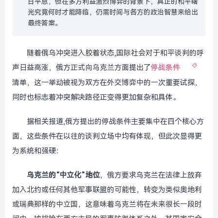
日平息，但在多方利益激烈博弈的背景下，真正的和平曙
光究竟何时才能降临，仍需时间与各方的政治智慧来给出
最终答案。
随着俄乌冲突进入胶着状态,国际社会对于和平谈判的呼
声日益高涨，俄方正式向乌克兰方面提出了
停战条件
清单，这一举动被视为双方在外交博弈中的一次重要试探，
同时也标志着冲突解决路径正变得更加复杂和具体。
据相关报道,俄方提出的停战条件主要集中在四个核心方
面，这些条件在以往的谈判立场中均有体现，但此次显得更
为系统和强硬：
乌克兰的“中立化”地位
，俄方要求乌克兰在法律上放弃
加入北约或任何其他军事联盟的可能性，转变为类似奥地利
或瑞典那样的中立国，这意味着乌克兰将在未来很长一段时