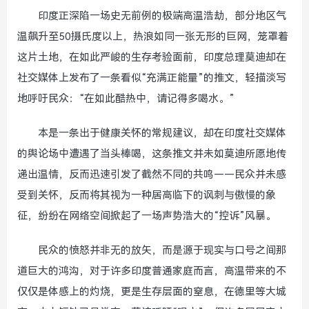
印度正深陷一场史无前例的极端高温浩劫，部分地区气
温飙升至50摄氏度以上，热浪如同一张无形的巨网，笼罩着
这片土地，在如此严峻的生存考验面前，印度总理莫迪却在
社交媒体上发布了一条看似“充满正能量”的推文，轻描淡写
地呼吁民众：“在如此酷热中，请记得多喝水。”
本是一条出于健康关怀的常规建议，却在印度社交媒体
的舆论场中遭遇了当头棒喝，这条推文并未如莫迪所愿地传
递出温情，反而迅速引发了截然不同的共鸣——民众并未感
受到关怀，反而将其视为一种居高临下的讽刺与傲慢的象
征，纷纷在网络空间掀起了一场声势浩大的“控诉”风暴。
民众的愤怒并非无的放矢，而是源于现实与口号之间那
道巨大的鸿沟，对于许多印度普通家庭而言，高温带来的不
仅仅是体感上的灼烧，更是生存层面的窒息，在德里等大城