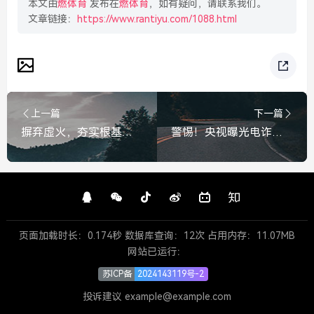
本文由
燃体育
发布在
燃体育
，如有疑问，请联系我们。
文章链接：
https://www.rantiyu.com/1088.html
上一篇
下一篇
摒弃虚火，夯实根基，唯有追求实实在在、没有水分的增长，方能行稳致远，摒弃虚火，夯实根基，追求无水分增长，方能行稳致远
警惕！央视曝光电诈洗钱新套路，利用AI换脸与虚拟货币，这种黑产你一定要看清！警惕！央视曝光电诈洗钱新套路，AI换脸与虚拟货币黑产
页面加载时长：0.174秒 数据库查询：12次 占用内存：11.07MB
网站已运行：
苏ICP备
2024143119号-2
投诉建议 example@example.com