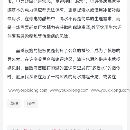
市，电力短缺已是常态，莫迪呼吁“喝水”，但许多居民家中
连基本的电力供应都无法保障，更别提烧水或使用冰箱冷藏
饮用水，在停电的酷热中，喝水不再是简单的生理需求，而
是一场需要耗费巨大精力去获取的稀缺资源,甚至饮用生水还
伴随着感染霍乱等传染病的风险。
基础设施的短板更是刺痛了公众的神经，成为了愤怒的
导火索，在许多贫民窟和偏远地区，清洁水源的供应本就捉
襟见肘，当政府首脑在恒温的空调房里发布“多喝水”的指令
时，底层民众正在为了一桶浑浊的河水排起长龙，或者在
www.youxixiong.com
www.youxixiong.com
www.youxixiong.com
莫迪
民生