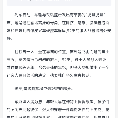
列车启动，车轮与铁轨撞击发出有节奏的“况且况且”
声，这是通往雪域高原的号角，在拥挤、嘈杂、弥漫着泡面
味和汗味儿的绿皮火车硬座车厢里,92岁的张大爷显得格外安
静。
他独自一人，坐在靠窗的位置，窗外是飞驰而过的黄土
高原，窗内是行色匆匆的旅人，92岁，对于大多数人来说，
或许是颐养天年、含饴弄孙的年纪，但张大爷却做出了一个
让旁人瞠目结舌的决定：他要独自坐火车去拉萨。
硬座,是这趟旅程中最艰难的部分。
车厢里人满为患，年轻人靠在椅背上昏昏欲睡，孩子们
的哭闹声此起彼伏，张大爷穿着一件洗得发白的旧夹克，花
白的头发稀疏地贴在头皮上，他的背脊有些佝偻，那是岁月