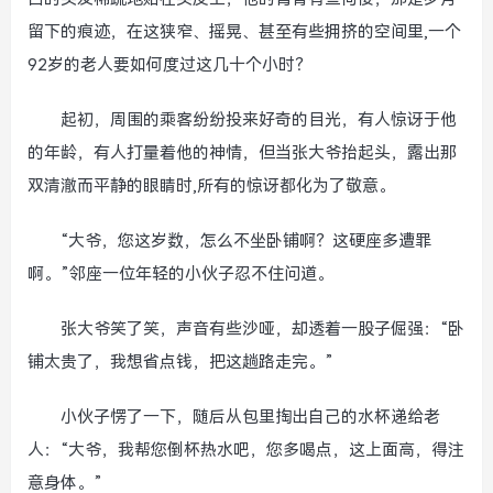
留下的痕迹，在这狭窄、摇晃、甚至有些拥挤的空间里,一个
92岁的老人要如何度过这几十个小时？
起初，周围的乘客纷纷投来好奇的目光，有人惊讶于他
的年龄，有人打量着他的神情，但当张大爷抬起头，露出那
双清澈而平静的眼睛时,所有的惊讶都化为了敬意。
“大爷，您这岁数，怎么不坐卧铺啊？这硬座多遭罪
啊。”邻座一位年轻的小伙子忍不住问道。
张大爷笑了笑，声音有些沙哑，却透着一股子倔强：“卧
铺太贵了，我想省点钱，把这趟路走完。”
小伙子愣了一下，随后从包里掏出自己的水杯递给老
人：“大爷，我帮您倒杯热水吧，您多喝点，这上面高，得注
意身体。”