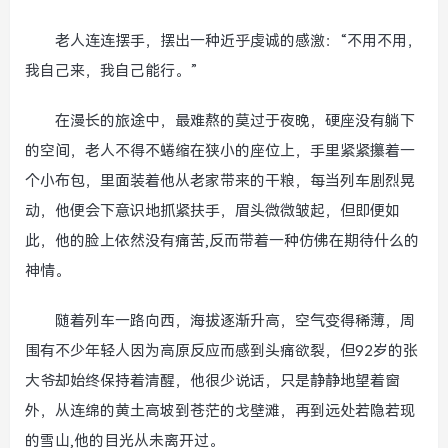
老人连连摆手，摆出一种近乎虔诚的感激：“不用不用，
我自己来，我自己能行。”
在漫长的旅途中，最难熬的莫过于夜晚，硬座没有躺下
的空间，老人不得不蜷缩在狭小的座位上，手里紧紧攥着一
个小布包，里面装着他从老家带来的干粮，每当列车剧烈晃
动，他便会下意识地抓紧扶手，眉头微微皱起，但即便如
此，他的脸上依然没有痛苦,反而带着一种仿佛在期待什么的
神情。
随着列车一路向西，海拔逐渐升高，空气变得稀薄，周
围有不少年轻人因为高原反应而感到头痛欲裂，但92岁的张
大爷却始终保持着清醒，他很少说话，只是静静地望着窗
外，从连绵的黄土高坡到苍茫的戈壁滩，再到远处若隐若现
的雪山,他的目光从未离开过。