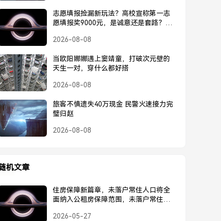
志愿填报捡漏新玩法？高校宣称第一志
愿填报奖9000元，是诚意还是套路？高
校宣称第一志愿奖9000元，是诚意还是
2026-08-08
套路？
当欧阳娜娜遇上窦靖童，打破次元壁的
天生一对，穿什么都好搭
2026-08-08
旅客不慎遗失40万现金 民警火速接力完
璧归赵
2026-08-08
随机文章
住房保障新篇章，未落户常住人口将全
面纳入公租房保障范围，未落户常住人
口将全面纳入公租房保障范围
2026-05-27