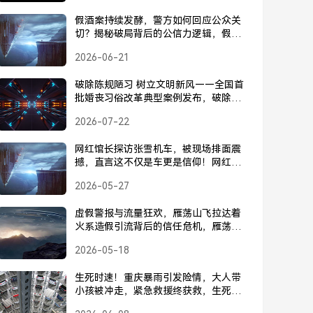
假酒案持续发酵，警方如何回应公众关
切？揭秘破局背后的公信力逻辑，假酒
案持续发酵，警方回应背后的公信力逻
2026-06-21
辑
破除陈规陋习 树立文明新风——全国首
批婚丧习俗改革典型案例发布，破除陈
规陋习 树立文明新风——全国首批婚丧
2026-07-22
习俗改革典型案例发布
网红馆长探访张雪机车，被现场排面震
撼，直言这不仅是车更是信仰！网红馆
长探访张雪机车被震撼，这不仅是车，
2026-05-27
更是信仰！
虚假警报与流量狂欢，雁荡山飞拉达着
火系造假引流背后的信任危机，雁荡山
飞拉达着火系造假引流，流量狂欢背后
2026-05-18
的信任危机
生死时速！重庆暴雨引发险情，大人带
小孩被冲走，紧急救援终获救，生死时
速！重庆暴雨大人带小孩被冲走，紧急