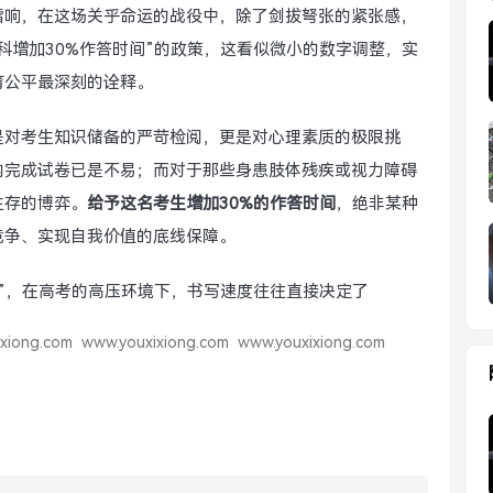
擂响，在这场关乎命运的战役中，除了剑拔弩张的紧张感，
科增加30%作答时间”的政策，这看似微小的数字调整，实
育公平最深刻的诠释。
是对考生知识储备的严苛检阅，更是对心理素质的极限挑
内完成试卷已是不易；而对于那些身患肢体残疾或视力障碍
生存的博弈。
给予这名考生增加30%的作答时间
，绝非某种
竞争、实现自我价值的底线保障。
剂”，在高考的高压环境下，书写速度往往直接决定了
xiong.com
www.youxixiong.com
www.youxixiong.com