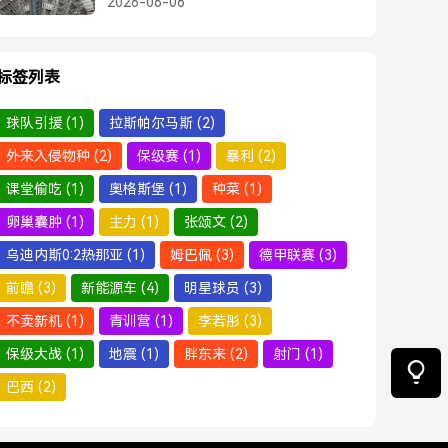
2026-06-08
救援成功获救
标签列表
球队引援
(1)
拉斯帕尔马斯
(2)
外来入侵物种
(2)
保级赛
(1)
暴利
(2)
课堂偷吃
(1)
奥格斯堡
(1)
种菜
(1)
卵巢囊肿
(1)
主力
(1)
张颂文
(2)
乌迪内斯0:2热那亚
(1)
姆巴佩
(3)
德甲联赛
(3)
前瞻
(3)
新能源车
(4)
明星球员
(3)
不卖新机
(1)
青训营
(1)
李若彤
(3)
保级大战
(1)
地震
(1)
胖东来
(2)
射门
(1)
巴西
(2)