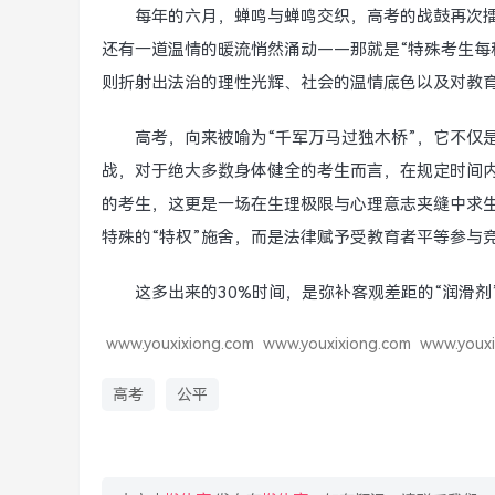
每年的六月，蝉鸣与蝉鸣交织，高考的战鼓再次
还有一道温情的暖流悄然涌动——那就是“特殊考生每
则折射出法治的理性光辉、社会的温情底色以及对教
高考，向来被喻为“千军万马过独木桥”，它不仅
战，对于绝大多数身体健全的考生而言，在规定时间
的考生，这更是一场在生理极限与心理意志夹缝中求
特殊的“特权”施舍，而是法律赋予受教育者平等参与
这多出来的30%时间，是弥补客观差距的“润滑
www.youxixiong.com
www.youxixiong.com
www.youxi
高考
公平