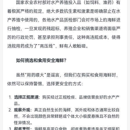
国家农业农村部对水产养殖投入品（如饲料、渔药）有
着极其严格的规定，绝大多数抗生素和激素是明确禁止在水
产养殖中使用的，各地水产品质检部门会对市场上的海鲜进
行抽检，一旦发现药残超标，养殖企业和销售渠道将面临严
厉的行政处罚，甚至承担刑事责任，这种高违规成本，使得
违规用药成为了“高压线”，鲜有人敢触碰。
如何挑选和食用安全海鲜？
虽然“用药喂大”是谣言，但我们在购买和食用海鲜时，
依然可以保持警惕，选择更安全的方式：
选择正规渠道：
购买经过正规检疫、品牌信誉良好的水产产
品。
观察外观：
真正自然生长的海鲜，其外观和体态通常比较自
然，不会出现颜色异常鲜艳或个体大小极度悬殊且不自然的
怪异情况。
彻底烹饪：
海鲜是高蛋白食物，彻底煮熟煮透是杀灭细菌和