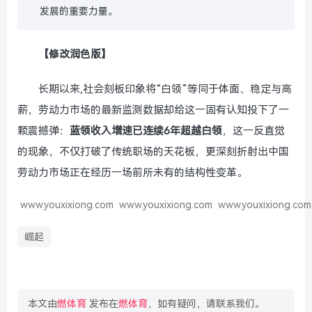
发展的重要力量。
【修改润色版】
长期以来,社会刻板印象将“白领”等同于体面、稳定与高
薪，劳动力市场的最新监测数据却给这一固有认知投下了一
颗震撼弹：
蓝领收入增速已连续6年超越白领
，这一反直觉
的现象，不仅打破了传统职场的天花板，更深刻折射出中国
劳动力市场正在经历一场前所未有的结构性变革。
www.youxixiong.com
www.youxixiong.com
www.youxixiong.com
崛起
本文由
燃体育
发布在
燃体育
，如有疑问，请联系我们。