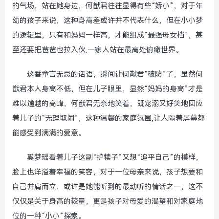
的气场，站在她身边，何猷君往往显得有些“娇小”，对于年
幼的孩子来说，这种身高差或许并不代表什么，但在小小梦
的逻辑里，只有和妈妈一样高，才能组成“最强母女档”，甚
至还要把爸爸也拉入伙,一家人站在最高处俯瞰世界。
这番童言无忌的话语，瞬间让何猷君“破防”了，虽然何
猷君本人身高不低，但在儿子眼里，显然“妈妈的身高”才是
难以逾越的高峰，何猷君无奈地笑着，既宠溺又好笑地回应
着儿子的“无理取闹”，这种温馨的家庭氛围,让人隔着屏幕都
能感受到满满的爱意。
奚梦瑶看着儿子这副“护犊子”又想“追平自己”的模样，
脸上也洋溢着幸福的笑容，对于一位母亲来说，孩子想要和
自己并肩而立，或许是她能听到的最动听的情话之一，这不
仅仅是关于身高的较量，更是孩子对母爱的渴望和对家庭地
位的一种“小小”探索。