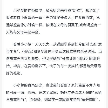
小小梦的这番愿望，虽然听起来有些“幼稚”，却道出了
很多家庭中温馨的一幕：无论孩子长多大，在父母面前，永
远希望能像小时候一样，依偎在父母的羽翼下,或者渴望有一
天能与父母平起平坐。
看着小小梦一天天长大，从蹒跚学步到如今能对爸爸“发
号施令”，何猷君和奚梦瑶也享受着这段难得的亲子时光，虽
然身高无法立刻改变，但父子俩的“长高计划”或许才刚刚开
始，毕竟，在爱的滋养下，孩子的每一次成长,都是给父母最
好的礼物。
小小梦的身高焦虑，也让我们看到了豪门生活不为人知
的可爱一面：原来，在这个家里，妈妈才是当之无愧的“颜值
与身高担当”，而爸爸，则是在一旁默默支持的“最佳辅助”。