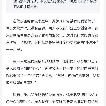
趣与霸气的互动，不仅让人忍俊不禁，也展现了小小梦对
家人的独特关爱。
在娱乐圈的顶流家庭中，奚梦瑶和何猷君的爱情故事一
直是大众津津乐道的话题，两人不仅在事业上双剑合璧，在
家庭生活中更是充满了甜蜜与烟火气，这对豪门夫妇的互动
再次登上了热搜，起因竟然是家里那个备受宠爱的“小魔王”
——儿子。
在一段曝光的家庭互动视频中，咱们的小小梦展现出了
令人意想不到的“野心”，面对镜头，他一本正经地向爸爸何
猷君提出了一个“严肃”的要求：“爸爸，你快点长高吧，我要
追平妈妈的身高！”
原来，小小梦在妈妈的身高面前，似乎总觉得自己少了
点什么“统治力”，作为超模，奚梦瑶的身高本身就拥有绝对