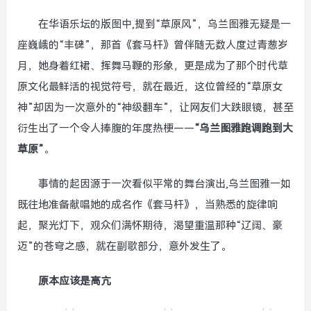
在华语乐坛的版图中,提到“草原风”，乌兰图雅无疑是一
座巍峨的“丰碑”，那首《套马杆》曾伴随无数人度过青葱岁
月，她身着红裙、挥舞马鞭的形象，更是成为了那个时代草
原文化最鲜活的视觉符号，就在最近，这位曾经的“草原女
神”却因为一次意外的“神级翻车”，让网友们大跌眼镜，甚至
衍生出了一个令人捧腹的年度热梗——
“乌兰图雅跑调跑到大
草原”
。
事情的起因源于一次看似平常的舞台演出,乌兰图雅一如
既往地准备献唱她的成名作《套马杆》，当熟悉的旋律响
起，聚光灯下，观众们满怀期待，渴望重温那种“辽阔、豪
迈”的苍穹之感，就在副歌部分，意外发生了。
原本应该是高亢