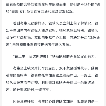
戴着头盔的交警驾驶着摩托车疾驰而来，他们是考场外的“铁
骑”交警,专门负责疏导交通和应对突发状况。
看到考生无助的样子，铁骑队员立刻上前了解情况，得
知考生因体内有钢板无法过安检，情况紧急且特殊，铁骑队
员没有丝毫犹豫，立即向指挥中心汇报，并决定开启“绿色通
道”,由铁骑摩托车直接护送考生进入考场。
“请上车，我送你进去！”铁骑队员的声音坚定而有力。
考生坐上铁骑摩托车的后座，双手紧紧抓着扶手，随着
引擎的轰鸣声，铁骑摩托车如离弦之箭般冲出，一路上，铁
骑队员在车流中穿梭，利用警灯和哨声开辟出一条临时通
道，避开拥堵路段,一路疾驰。
风在耳边呼啸，考生的心跳也随之加速，但更多的是一