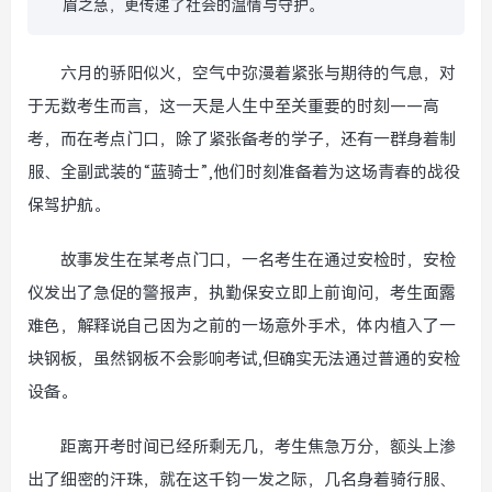
眉之急，更传递了社会的温情与守护。
六月的骄阳似火，空气中弥漫着紧张与期待的气息，对
于无数考生而言，这一天是人生中至关重要的时刻——高
考，而在考点门口，除了紧张备考的学子，还有一群身着制
服、全副武装的“蓝骑士”,他们时刻准备着为这场青春的战役
保驾护航。
故事发生在某考点门口，一名考生在通过安检时，安检
仪发出了急促的警报声，执勤保安立即上前询问，考生面露
难色，解释说自己因为之前的一场意外手术，体内植入了一
块钢板，虽然钢板不会影响考试,但确实无法通过普通的安检
设备。
距离开考时间已经所剩无几，考生焦急万分，额头上渗
出了细密的汗珠，就在这千钧一发之际，几名身着骑行服、