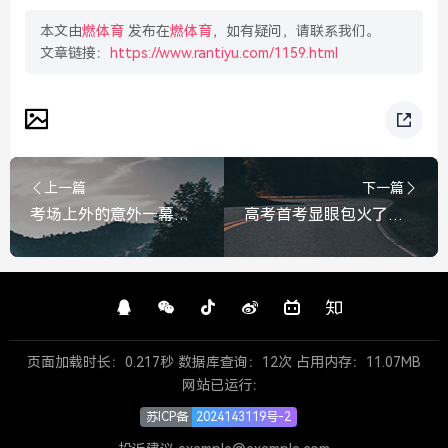
本文由
燃体育
发布在
燃体育
，如有疑问，请联系我们。
文章链接：
https://www.rantiyu.com/1159.html
上一篇
下一篇
考场上外的意外一幕，记者刚开口安慰，考生却笑了，我已经考上了，记者刚开口安慰，考生却笑了，我已经考上了
高考首考显眼包火了，考生，我妈让我第一个出来，混个采访！高考首考显眼包火了！考生，我妈让我第一个出来，混个采访！
页面加载时长：0.217秒 数据库查询：12次 占用内存：11.07MB
网站已运行：
苏ICP备
2024143119号-2