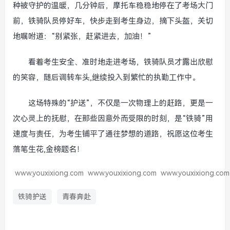
种被守护的温暖，几分钟后，摩托车稳稳地停在了考场大门
前，铁骑队员停好车，快步走到考生身边，摘下头盔，关切
地嘱咐道：“别紧张，赶紧进去，加油！”
看着考生安全、准时地走进考场，铁骑队员才露出欣慰
的笑容，随后调转车头,继续投入到繁忙的执勤工作中。
这场特殊的“护送”，不仅是一次物理上的赶路，更是一
次心灵上的抚慰，在那些因意外而受限的时刻，是“铁骑”用
速度与责任，为考生铺平了通往梦想的道路，祝愿这位考生
落笔生花,金榜题名！
www.youxixiong.com
www.youxixiong.com
www.youxixiong.com
铁骑护送
青春奔赴