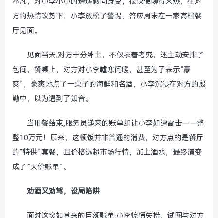
不凡，对小李小小的遭遇感同身受，很快便聊得火热，在对
方的热情攻势下，小李放松了警惕，答应周末在一家高档餐
厅见面。
见面当天,对方十分绅士，不仅衣着考究，还主动安排了
包间，餐桌上，对方对小李嘘寒问暖，甚至为了表示“豪
爽”，豪爽地点了一桌子的海鲜和名酒，小李沉浸在对方的殷
勤中，以为遇到了知音。
当用餐结束,服务员递来的账单却让小李如遭雷击——整
整10万元！原来，这顿饭并非普通的消费，对方点的是餐厅
的“特供”套餐，且价格远超市场行情，加上酒水，最终演变
成了“天价账单”。
劝酒又劝驾，设局陷阱
面对这突如其来的巨额账单,小李惊慌失措，试图与对方