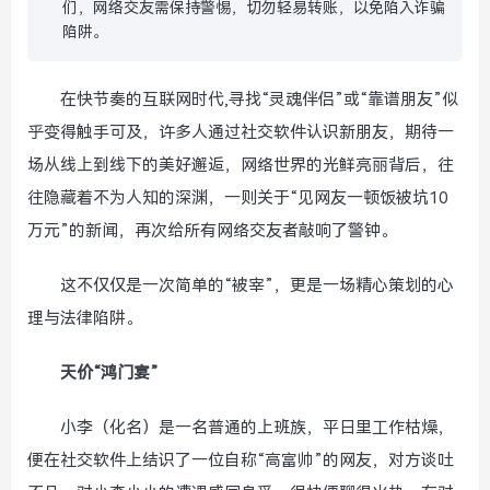
们，网络交友需保持警惕，切勿轻易转账，以免陷入诈骗
陷阱。
在快节奏的互联网时代,寻找“灵魂伴侣”或“靠谱朋友”似
乎变得触手可及，许多人通过社交软件认识新朋友，期待一
场从线上到线下的美好邂逅，网络世界的光鲜亮丽背后，往
往隐藏着不为人知的深渊，一则关于“见网友一顿饭被坑10
万元”的新闻，再次给所有网络交友者敲响了警钟。
这不仅仅是一次简单的“被宰”，更是一场精心策划的心
理与法律陷阱。
天价“鸿门宴”
小李（化名）是一名普通的上班族，平日里工作枯燥，
便在社交软件上结识了一位自称“高富帅”的网友，对方谈吐