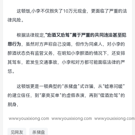
这顿饭,小李不仅损失了10万元现金，更面临了严重的法
律风险。
根据法律规定,
“劝酒又劝驾”属于严重的共同违法甚至犯
罪行为
，虽然对方声称自己没喝，但作为同桌人，对小李的
醉酒状态负有监管义务，在明知小李醉酒的情况下，还安排
其驾车，若发生交通事故，小李和对方都可能面临法律的严
惩。
这顿饭更是一顿典型的“杀猪盘”式诈骗，从“嘘寒问暖”
的建立信任，到“豪爽买单”的虚假表演，再到“借酒劝驾”的
脱身，
www.youxixiong.com
www.youxixiong.com
www.youxixiong.com
见网友
杀猪盘