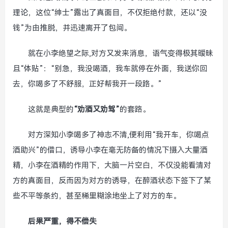
理论，这位“绅士”露出了真面目，不仅拒绝付款，还以“没
钱”为由推脱，并迅速离开了包间。
就在小李绝望之际,对方又发来消息，语气变得极其暧昧
且“体贴”：“别急，我没喝酒，我车就停在外面，我送你回
去，你喝多了不舒服，正好帮我开一段路。”
这就是典型的
“劝酒又劝驾”
的套路。
对方深知小李喝多了神志不清,便利用“我开车，你喝点
酒助兴”的借口，诱导小李在毫无防备的情况下摄入大量酒
精，小李在酒精的作用下，大脑一片空白，不仅没能看清对
方的真面目，反而因为对方的诱导，在醉酒状态下签下了某
些不平等条约，甚至稀里糊涂地坐上了对方的车。
后果严重，得不偿失