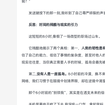
我？”
发送键按下的那一刻,我听到了自己尊严碎裂的声
反思：时间的残酷与现实的引力
这短短的8小时,像极了一场微型的职场过山车。
它残酷地揭示了两个真相：第一，
人类的韧性是
估了自己的能力，低估了事情的复杂度，甚至对他人
现实往往是，当你真正需要人手的时候，孤岛会最先
第二,
没有人是一座孤岛。
8小时前的冷漠，换不
网络，我们习惯于在顺境中划清界限，却在逆境中渴
那个8小时前的“别烦我”，其实是在透支未来的信
手机屏幕终于暗了下去,我深吸一口气，拿起鼠标