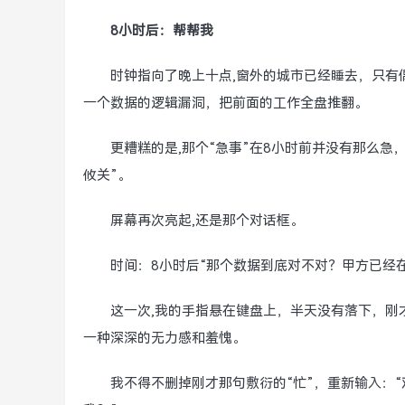
8小时后：帮帮我
时钟指向了晚上十点,窗外的城市已经睡去，只有
一个数据的逻辑漏洞，把前面的工作全盘推翻。
更糟糕的是,那个“急事”在8小时前并没有那么急，
攸关”。
屏幕再次亮起,还是那个对话框。
时间：8小时后“那个数据到底对不对？甲方已经
这一次,我的手指悬在键盘上，半天没有落下，刚
一种深深的无力感和羞愧。
我不得不删掉刚才那句敷衍的“忙”，重新输入：