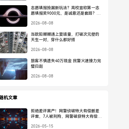
志愿填报捡漏新玩法？高校宣称第一志
愿填报奖9000元，是诚意还是套路？高
校宣称第一志愿奖9000元，是诚意还是
2026-08-08
套路？
当欧阳娜娜遇上窦靖童，打破次元壁的
天生一对，穿什么都好搭
2026-08-08
旅客不慎遗失40万现金 民警火速接力完
璧归赵
2026-08-08
随机文章
拒绝差评黑产！网警侦破特大有偿删差
评案，7人被刑拘，网警破获特大有偿删
差评案，7人被刑拘
2026-05-15