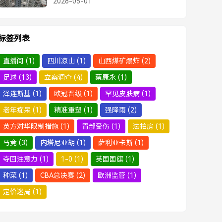
2026-05-01
标签列表
直播间
(1)
四川凉山
(1)
山西煤矿爆炸
(2)
足球
(13)
立案调查
(4)
蔡康永
(1)
泽连斯基
(1)
欧冠晋级
(1)
罕见皮肤病
(1)
老年痴呆
(1)
精准重塑
(1)
强降雨
(2)
英方对华限制措施
(1)
胃部受伤
(1)
法拍房
(1)
马竞
(3)
内塔尼亚胡
(1)
萨利亚卡斯
(1)
夺回注意力
(1)
1-0
(1)
英国国旗
(1)
种菜
(1)
CBA总决赛
(2)
欧洲监管
(1)
定价迷局
(1)