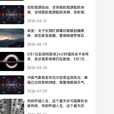
告别能源自由，全球掀起能源配给浪
潮，全球掀起能源配给浪潮，告别能源
自由
2026-04-21
突发！女子长期盯屏幕后眼睛剧痛难
睁，医生紧急提醒，警惕视疲劳背后的
隐形杀手，突发！女子长期盯屏幕致眼
2026-06-15
睛剧痛难睁，医生紧急提醒警惕视疲劳
隐形杀手
5月1日起医院取消24小时值班系不实传
言，急诊服务保障仍在继续，5月1日起
医院取消24小时值班系不实传言，急诊
2026-04-24
服务保障仍在继续
中国气象局发布厄尔尼诺监测实况，峰
值已过但影响持续，需警惕极端天气，
厄尔尼诺峰值已过影响持续，中国气象
2026-07-03
局提醒警惕极端天气
热到怀疑人生，这个夏天你可能真的会
被热哭，热到怀疑人生，这个夏天你真
的会被热哭