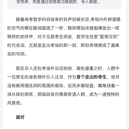
空而来，而是通过刻苦练习练就的，令人佩服。
随着高考数学科目结束的铃声划破长空,考场内外那紧绷
的空气仿佛在瞬间凝固了一秒，随即便如决堤般爆发出一阵
释然的欢呼声，对于无数考生而言，数学往往是“爱恨交织”
的代名词，尤其是走出考场的那一刻，那份表情便成了最真
实的写照。
就在众人还在考场外议论纷纷、面色凝重之时，人群中
一位男生的身影格外引人注目，作为
首个走出的考生
，他并
没有被周围压抑的氛围所感染，反而步履轻盈，嘴角挂着一
抹从容的微笑，那股自信仿佛能穿透人群，成为一道独特的
风景线。
面对