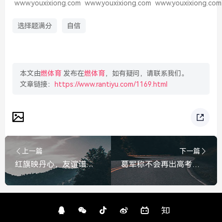
www.youxixiong.com
www.youxixiong.com
www.youxixiong.com
选择题满分
自信
本文由
燃体育
发布在
燃体育
，如有疑问，请联系我们。
文章链接：
https://www.rantiyu.com/1169.html
上一篇
下一篇
红旗映丹心，友谊谱新篇——平壤街头已挂起中朝两国国旗，平壤街头挂起中朝两国国旗，共谱友谊新篇
葛军称不会再出高考题了，昔日数学魔王的谢幕与教育传承，葛军，告别数学魔王生涯，不再出高考题