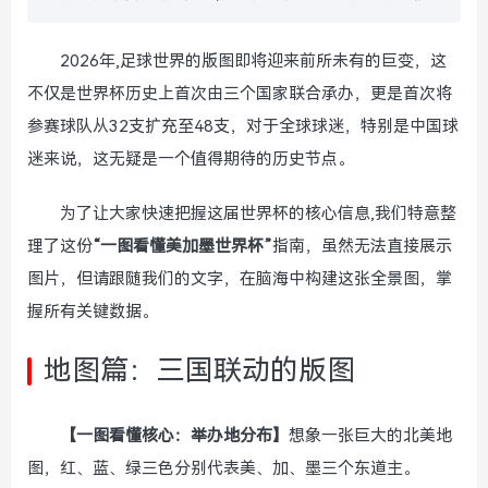
2026年,足球世界的版图即将迎来前所未有的巨变，这
不仅是世界杯历史上首次由三个国家联合承办，更是首次将
参赛球队从32支扩充至48支，对于全球球迷，特别是中国球
迷来说，这无疑是一个值得期待的历史节点。
为了让大家快速把握这届世界杯的核心信息,我们特意整
理了这份
“一图看懂美加墨世界杯”
指南，虽然无法直接展示
图片，但请跟随我们的文字，在脑海中构建这张全景图，掌
握所有关键数据。
地图篇：三国联动的版图
【一图看懂核心：举办地分布】
想象一张巨大的北美地
图，红、蓝、绿三色分别代表美、加、墨三个东道主。