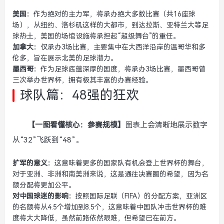
美国：
作为绝对的主力军，将承办绝大多数比赛（共16座球
场），从纽约、洛杉矶这样的大都市，到达拉斯、亚特兰大等足
球热土，美国的场馆设施将承担起“超级舞台”的重任。
加拿大：
仅承办3场比赛，主要集中在大西洋沿岸的温哥华和多
伦多，旨在展示北美的足球潜力。
墨西哥：
作为足球底蕴深厚的国度，将承办3场比赛，墨西哥曾
三次举办世界杯，拥有极其丰富的办赛经验。
球队篇：48强的狂欢
【一图看懂核心：参赛规模】
图表上会清晰地展示数字
从“32”飞跃到“48”。
扩军的意义：
这意味着更多的国家队有机会登上世界杯的舞台，
对于亚洲、非洲和南美洲来说，这是通往决赛圈的希望，因为名
额分配将更加公平。
对中国球迷的影响：
按照国际足联（FIFA）的分配方案，亚洲区
的名额将从4.5个增加到8.5个，这意味着中国队冲击世界杯的难
度将大大降低，虽然前路依然艰难，但希望已在前方。