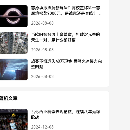
志愿填报捡漏新玩法？高校宣称第一志
愿填报奖9000元，是诚意还是套路？高
校宣称第一志愿奖9000元，是诚意还是
2026-08-08
套路？
当欧阳娜娜遇上窦靖童，打破次元壁的
天生一对，穿什么都好搭
2026-08-08
旅客不慎遗失40万现金 民警火速接力完
璧归赵
2026-08-08
随机文章
瓦伦西亚赛季表现糟糕，连续八年无缘
欧战
2024-12-08