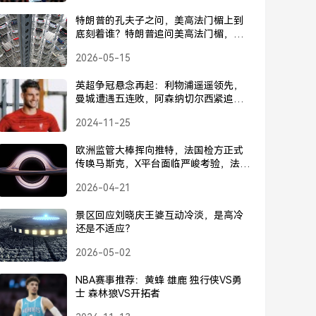
特朗普的孔夫子之问，美高法门楣上到
底刻着谁？特朗普追问美高法门楣，历
史究竟刻着谁？
2026-05-15
英超争冠悬念再起：利物浦遥遥领先，
曼城遭遇五连败，阿森纳切尔西紧追不
舍
2024-11-25
欧洲监管大棒挥向推特，法国检方正式
传唤马斯克，X平台面临严峻考验，法国
检方正式传唤马斯克，欧洲监管大棒挥
2026-04-21
向X平台
景区回应刘晓庆王婆互动冷淡，是高冷
还是不适应？
2026-05-02
NBA赛事推荐：黄蜂 雄鹿 独行侠VS勇
士 森林狼VS开拓者