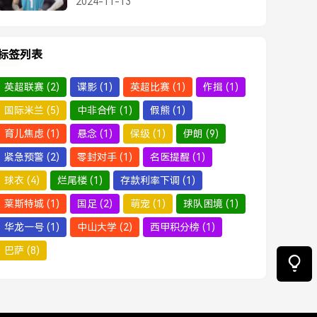
2024-11-13
标签列表
英超联赛
(2)
谍影
(1)
英超比赛
(1)
作揖
(1)
国际米兰
(5)
中非合作
(1)
假熊
(1)
育儿焦虑
(1)
悬念
(1)
保级
(1)
伊朗
(9)
紧急预警
(2)
零封对手
(1)
名医提醒
(1)
球衣
(4)
烂尾楼
(1)
存款利率下调
(1)
莱斯特城
(1)
国足
(2)
萌宠
(1)
球队困境
(1)
华龙一号
(1)
中山大学
(2)
西甲积分榜
(1)
巴萨
(8)