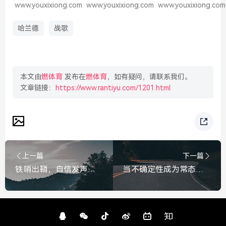
www.youxixiong.com
www.youxixiong.com
www.youxixiong.com
哈兰德
战歌
本文由
燃体育
发布在
燃体育
，如有疑问，请联系我们。
文章链接：
https://www.rantiyu.com/1201.html
上一篇
下一篇
铁哨出鞘，自信发声，马宁回应世界杯吹罚没有软肋，马宁回应世界杯吹罚，铁哨出鞘，没有任何软肋
当不确定性成为常态，深度剖析全球市场正在恐惧的达摩克利斯之剑，当不确定性成为常态，深度剖析全球市场恐惧的达摩克利斯之剑