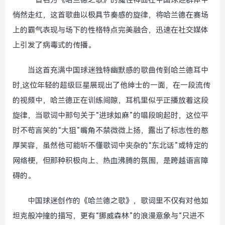
一首名为《哈兰德之歌》的魔性神曲在中国球迷群体中
悄然走红，这首歌曲以极具节奏感的旋律，将哈兰德在赛场
上的霸气表现与场下的性格特点完美融合，迅速在社交媒体
上引发了病毒式的传播。
当这首充满中国球迷独特幽默感的歌曲传到哈兰德耳中
时,这位年轻的超级巨星展现出了他绅士的一面，在一段流传
的视频中，哈兰德正在训练间隙，耳机里似乎正播放着这段
旋律，当歌词中那句关于“进球如麻”的唱段响起时，这位平
时不苟言笑的“大狙”嘴角不禁微微上扬，露出了标志性的憨
厚笑容，虽然他可能听不懂歌词中夹杂的“东北话”或特定的
网络梗，但那种积极向上、热血沸腾的氛围，是跨越语言障
碍的。
中国球迷创作的《哈兰德之歌》，歌词里不仅有对他如
坦克般冲撞的描写，更有“挪威森林”的浪漫意象与“只进不