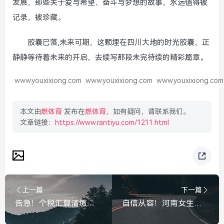
发展，那些关于爱与希望、奋斗与梦想的故事，永远值得被
记录，被珍藏。
胶囊已落,未来可期，这颗埋在四川大地的时光胶囊，正
静静等待着未来的开启，去续写那段未完待续的精彩篇章。
www.youxixiong.com
www.youxixiong.com
www.youxixiong.com
本文由
燃体育
发布在
燃体育
，如有疑问，请联系我们。
文章链接：
https://www.rantiyu.com/1211.html
上一篇
下一篇
告急！个税汇算清缴月底截止，这笔钱可能白拿！还没办的抓紧了，个税汇算月底截止！这笔钱可能白拿，还没办的抓紧
自信从容！河南女生两场考试均霸榜首位冲出考场，网友，这才是学霸的气场