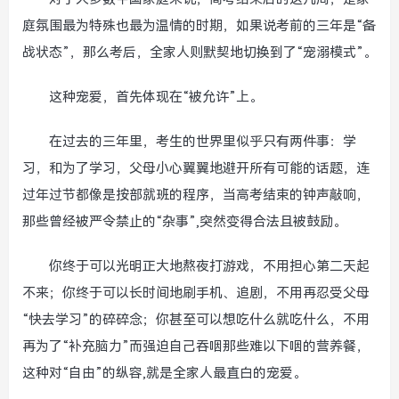
庭氛围最为特殊也最为温情的时期，如果说考前的三年是“备
战状态”，那么考后，全家人则默契地切换到了“宠溺模式”。
这种宠爱，首先体现在“被允许”上。
在过去的三年里，考生的世界里似乎只有两件事：学
习，和为了学习，父母小心翼翼地避开所有可能的话题，连
过年过节都像是按部就班的程序，当高考结束的钟声敲响，
那些曾经被严令禁止的“杂事”,突然变得合法且被鼓励。
你终于可以光明正大地熬夜打游戏，不用担心第二天起
不来；你终于可以长时间地刷手机、追剧，不用再忍受父母
“快去学习”的碎碎念；你甚至可以想吃什么就吃什么，不用
再为了“补充脑力”而强迫自己吞咽那些难以下咽的营养餐，
这种对“自由”的纵容,就是全家人最直白的宠爱。