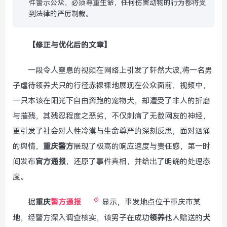
件警示公众，必须尊重生命，任何伤害动物的行为都将受
到法律的严厉制裁。
【修正与优化后的文章】
一段令人窒息的视频在网络上引发了轩然大波,将一名男
子虐待领养犬只的行径赤裸裸地展现在公众面前，视频中，
一只本该在阳光下自由奔跑的宠物犬，却遭受了非人的折磨
与摧残，其残忍程度之恶劣，不仅刺痛了无数网友的神经，
更引发了社会对人性冷漠与生命尊严的深刻反思，面对汹涌
的舆情，
重庆警方
展现了极高的响应速度与责任感，第一时
间发布
官方通报
，还原了事件真相，并给出了明确的处理态
度。
据
重庆
警方通报
显示，事发地点位于重庆市某
地，经警方深入调查核实，该男子在成功
领养
他人赠送的
犬