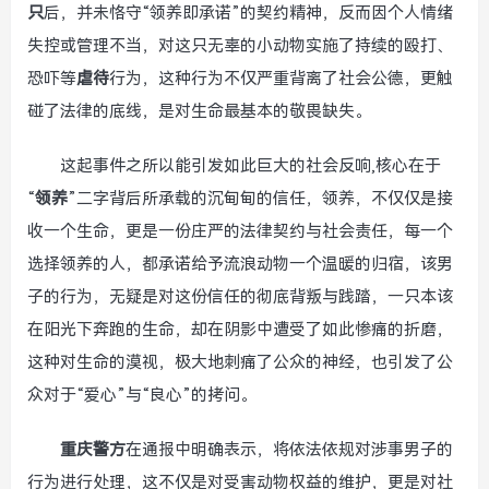
只
后，并未恪守“领养即承诺”的契约精神，反而因个人情绪
失控或管理不当，对这只无辜的小动物实施了持续的殴打、
恐吓等
虐待
行为，这种行为不仅严重背离了社会公德，更触
碰了法律的底线，是对生命最基本的敬畏缺失。
这起事件之所以能引发如此巨大的社会反响,核心在于
“
领养
”二字背后所承载的沉甸甸的信任，领养，不仅仅是接
收一个生命，更是一份庄严的法律契约与社会责任，每一个
选择领养的人，都承诺给予流浪动物一个温暖的归宿，该男
子的行为，无疑是对这份信任的彻底背叛与践踏，一只本该
在阳光下奔跑的生命，却在阴影中遭受了如此惨痛的折磨，
这种对生命的漠视，极大地刺痛了公众的神经，也引发了公
众对于“爱心”与“良心”的拷问。
重庆警方
在通报中明确表示，将依法依规对涉事男子的
行为进行处理，这不仅是对受害动物权益的维护，更是对社