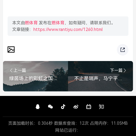
本文由
燃体育
发布在
燃体育
，如有疑问，请联系我们。
文章链接：
https://www.rantiyu.com/1260.html
上一篇
下一篇
绿茵场上的彩虹之国，世界杯球队巡礼——南非队
不止是哨声，马宁平均每天训练俩小时，铸就金哨之路
页面加载时长：0.306秒 数据库查询：12次 占用内存：11.05MB
网站已运行：