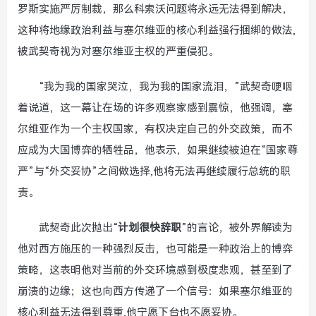
罗斯实施严厉制裁，那么科索沃问题将永远无法得到解决，
这种将地缘政治利益与塞尔维亚的核心利益强行捆绑的做法,
被武契奇视为对塞尔维亚主权的严重侵犯。
“我为我的国家哭泣，我为我的国家流泪，”武契奇哽咽
着说道，这一幕让在场的许多观察家感到震惊，他强调，塞
尔维亚作为一个主权国家，有权决定自己的外交政策，而不
应成为大国博弈的牺牲品，他表示，如果继续被迫在“国家尊
严”与“外交妥协”之间做选择,他将无法再继续履行总统的职
责。
武契奇此次抛出“
计划很快辞职
”的言论，被外界解读为
他对西方施压的一种强烈反击，也可能是一种政治上的博弈
策略，这表明他对当前的外交环境感到极度悲观，甚至到了
崩溃的边缘；这也向西方传递了一个信号：如果塞尔维亚的
核心利益无法得到尊重,他宁愿下台也不愿妥协。