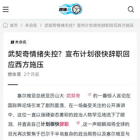
首页
/
未命名
/
武契奇情绪失控？宣布计划很快辞职回应西方施压
未命名
武契奇情绪失控？宣布计划很快辞职回
应西方施压
燃体育
2个月前
塞尔维亚总统亚历山大·
武契奇
的一番惊人言论在
国际舆论场引发了剧烈震荡，在一场备受关注的公开演讲
中，这位一直以强硬姿态著称的政治人物罕见地流下了眼
泪，并直言自己
计划很快
辞职
,这一声明瞬间将全球的
目光再次聚焦于巴尔干半岛复杂的政治局势以及塞尔维亚与