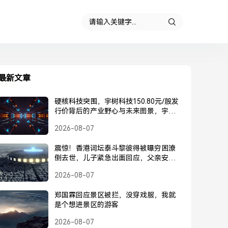
最新文章
硬核科技突围，宇树科技150.80元/股发
行价背后的产业野心与未来图景，宇树
科技150.80元/股发行价，硬核科技突围
2026-08-07
背后的产业野心与未来图景
震惊！香港词坛泰斗黎彼得被曝穷困潦
倒去世，儿子紧急出面回应，父亲安
好，并未离世，黎彼得被曝去世？儿子
2026-08-07
紧急回应，父亲安好并未离世
郑国霖回应景区被拦，没穿戏服，我就
是个想进景区的游客
2026-08-07