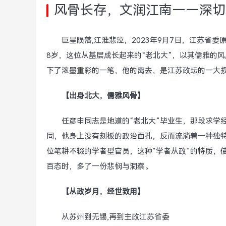
风骨长存，文润江南——深切
巨星陨落,江淮悲泣，2023年9月7日，江苏省
8岁，这位从基层成长起来的“老北大”，以其儒雅的
下了浓墨重彩的一笔，他的离去，是江苏政坛的一大
【出身北大，儒雅风骨】
任彦申同志是地道的“老北大”毕业生，那段求学
同，他身上没有刻板的政治面孔，反而流淌着一种独特
位笔耕不辍的学者型官员，这种“学者从政”的特质，
百态时，多了一份悲悯与洞察。
【从政岁月，经世致用】
从苏州到无锡,再到主政江苏省委