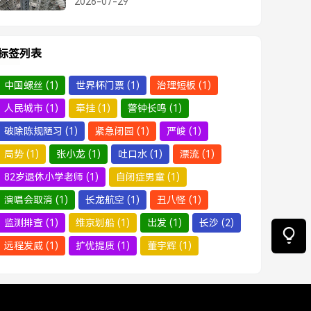
2026-07-29
标签列表
中国螺丝
(1)
世界杯门票
(1)
治理短板
(1)
人民城市
(1)
牵挂
(1)
警钟长鸣
(1)
破除陈规陋习
(1)
紧急闭园
(1)
严峻
(1)
局势
(1)
张小龙
(1)
吐口水
(1)
漂流
(1)
82岁退休小学老师
(1)
自闭症男童
(1)
演唱会取消
(1)
长龙航空
(1)
丑八怪
(1)
监测排查
(1)
维京划船
(1)
出发
(1)
长沙
(2)
远程发威
(1)
扩优提质
(1)
董宇辉
(1)