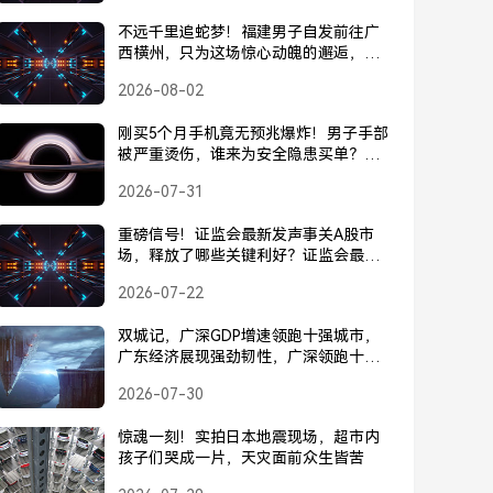
不远千里追蛇梦！福建男子自发前往广
西横州，只为这场惊心动魄的邂逅，不
远千里追蛇梦！福建男子奔赴广西横
2026-08-02
州，只为这场惊心动魄的邂逅
刚买5个月手机竟无预兆爆炸！男子手部
被严重烫伤，谁来为安全隐患买单？刚
买5个月手机爆炸致男子手部严重烫伤，
2026-07-31
谁来为安全隐患买单？
重磅信号！证监会最新发声事关A股市
场，释放了哪些关键利好？证监会最新
发声释放重磅利好信号
2026-07-22
双城记，广深GDP增速领跑十强城市，
广东经济展现强劲韧性，广深领跑十强
城市，广东经济展现强劲韧性
2026-07-30
惊魂一刻！实拍日本地震现场，超市内
孩子们哭成一片，天灾面前众生皆苦