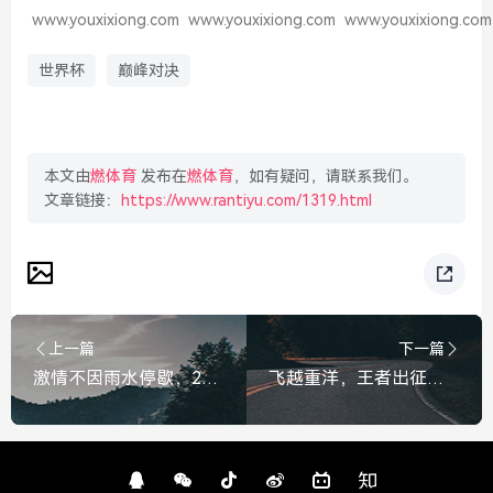
www.youxixiong.com
www.youxixiong.com
www.youxixiong.com
世界杯
巅峰对决
本文由
燃体育
发布在
燃体育
，如有疑问，请联系我们。
文章链接：
https://www.rantiyu.com/1319.html
上一篇
下一篇
激情不因雨水停歇，2万余人雨中齐聚共赏家门口的世界杯，激情雨中不减，2万余人齐聚共赏家门口的世界杯
飞越重洋，王者出征！C罗率队抵达美国，正式开启世界杯新征程，王者出征！C罗率队抵达美国，正式开启世界杯新征程