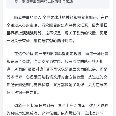
刻，期待赛事带来的无限激情与感动。
随着赛事的深入,全世界球迷的神经都被紧紧绷起，在这
个激动人心的夜晚，万众瞩目的焦点将再次汇聚，因为
明日
世界杯上演强强对战
，这不仅是一场关于胜负的较量，更是
一场关于荣誉、激情与梦想的巅峰对话。
在这个阶段,每一支球队都渴望向前迈进，而每一场比赛
都充满了变数，当两支实力雄厚、底蕴深厚的队伍狭路相
逢，所谓的“强强对战”便不再仅仅是纸面实力的比拼，而是
战术博弈、心理素质与临场发挥的全方位较量，从过往的交
锋记录到近期的竞技状态，双方都做足了功课，只为在绿茵
场上占据一席之地。
想象一下,比赛日的到来，看台上座无虚席，数万名球迷
的呐喊声汇聚成海，这种氛围足以点燃任何一位球员的斗