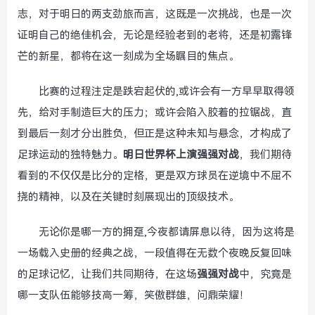
志，对于明日的两支劲旅而言，这既是一次挑战，也是一次
证明自己的绝佳机会，无论是经验老到的老将，还是初露锋
芒的新星，都将在这一刻成为全场瞩目的焦点。
比赛的过程注定是跌宕起伏的,或许会有一方早早取得领
先，给对手制造巨大的压力；或许会陷入胶着的拉锯战，直
到最后一刻才分出胜负，但正是这种未知与悬念，才构成了
足球运动的独特魅力。
明日世界杯上演强强对战
，我们期待
看到的不仅仅是比分的定格，更是双方球员在逆境中不屈不
挠的精神，以及在关键时刻展现出的顶级技术。
无论你是哪一方的拥趸,今夜都请屏息以待，因为这将是
一场载入史册的经典之战，一段值得在无数个夜晚反复回味
的足球记忆，让我们共同期待，在这场
强强对战
中，究竟是
哪一支队伍能够技高一筹，笑傲群雄，问鼎荣耀！