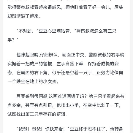
觉得警察叔叔看起来很威风，但他盯着看了好一会儿，眉头
却渐渐皱了起来。
“不对劲，”豆豆心里嘀咕着，“警察叔叔怎么有三只
手？”
他眯起眼睛,仔细辨认，画面正中央，警察叔叔的右手确
实握着一把威严的警棍，左手自然下垂，保持着威慑的姿
态，在画面的右下角，似乎还悬空着一只手，正努力地伸向
一个跌坐在地上的小女孩。
豆豆感到很困惑,这画难道画错了吗？第三只手看起来有
点多余，甚至有点别扭，他掏出小手，在空中比划了一下，
试图找出第三只手存在的逻辑。
“爸爸！爸爸！你快来看！”豆豆终于忍不住了，他转身