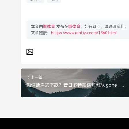
本文由
燃体育
发布在
燃体育
，如有疑问，请联系我们。
文章链接：
https://www.rantiyu.com/1360.html
上一篇
颜值断崖式下跌？昔日多特蒙德帅哥队 gone，如今的德国队为何全员素颜？