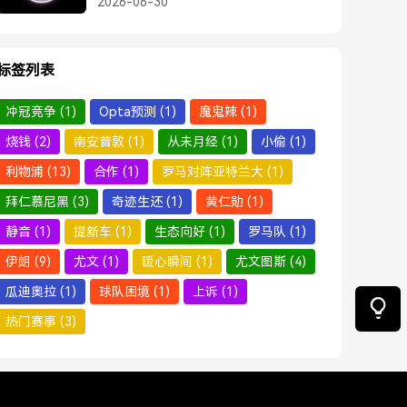
2026-06-30
标签列表
冲冠竞争
(1)
Opta预测
(1)
魔鬼辣
(1)
烧钱
(2)
南安普敦
(1)
从未月经
(1)
小偷
(1)
利物浦
(13)
合作
(1)
罗马对阵亚特兰大
(1)
拜仁慕尼黑
(3)
奇迹生还
(1)
黄仁勋
(1)
静音
(1)
提新车
(1)
生态向好
(1)
罗马队
(1)
伊朗
(9)
尤文
(1)
暖心瞬间
(1)
尤文图斯
(4)
瓜迪奥拉
(1)
球队困境
(1)
上诉
(1)
热门赛事
(3)