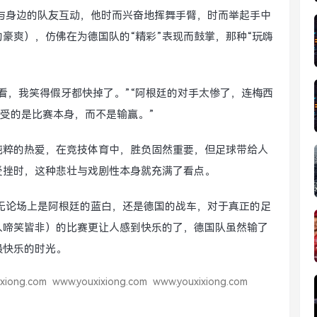
与身边的队友互动，他时而兴奋地挥舞手臂，时而举起手中
豪爽），仿佛在为德国队的“精彩”表现而鼓掌，那种“玩嗨
看，我笑得假牙都快掉了。”“阿根廷的对手太惨了，连梅西
享受的是比赛本身，而不是输赢。”
纯粹的热爱，在竞技体育中，胜负固然重要，但足球带给人
受挫时，这种悲壮与戏剧性本身就充满了看点。
无论场上是阿根廷的蓝白，还是德国的战车，对于真正的足
人啼笑皆非）的比赛更让人感到快乐的了，德国队虽然输了
最快乐的时光。
xiong.com
www.youxixiong.com
www.youxixiong.com