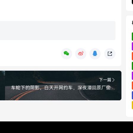
下一篇
车轮下的阴影，白天开网约车，深夜潜回原厂偷锡块，白天开网约车，深夜潜回原厂偷锡块