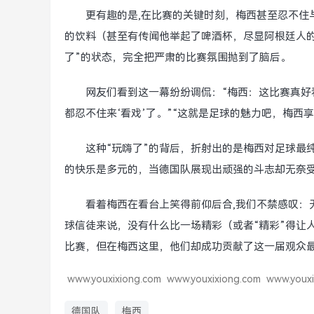
更有趣的是,在比赛的关键时刻，梅西甚至忍不住
的饮料（甚至有传闻他举起了啤酒杯，尽显阿根廷人的
了”的状态，完全把严肃的比赛氛围抛到了脑后。
网友们看到这一幕纷纷调侃：“梅西：这比赛真好
都忍不住来‘看戏’了。”“这就是足球的魅力吧，梅西
这种“玩嗨了”的背后，折射出的是梅西对足球最
的快乐是多元的，当德国队展现出顽强的斗志却无奈
看着梅西在看台上笑得前仰后合,我们不禁感叹：
球信徒来说，没有什么比一场精彩（或者“精彩”得让
比赛，但在梅西这里，他们却成功贡献了这一届观众
www.youxixiong.com
www.youxixiong.com
www.youxi
德国队
梅西