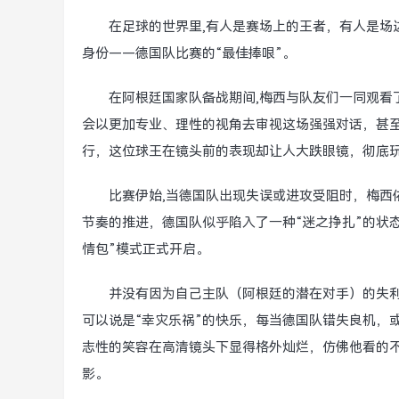
在足球的世界里,有人是赛场上的王者，有人是场
身份——德国队比赛的“最佳捧哏”。
在阿根廷国家队备战期间,梅西与队友们一同观看
会以更加专业、理性的视角去审视这场强强对话，甚
行，这位球王在镜头前的表现却让人大跌眼镜，彻底
比赛伊始,当德国队出现失误或进攻受阻时，梅西
节奏的推进，德国队似乎陷入了一种“迷之挣扎”的状
情包”模式正式开启。
并没有因为自己主队（阿根廷的潜在对手）的失
可以说是“幸灾乐祸”的快乐，每当德国队错失良机，
志性的笑容在高清镜头下显得格外灿烂，仿佛他看的
影。