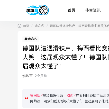
首页
体育资讯
首页
/
未命名
/
德国队遭遇滑铁卢，梅西看比赛彻底放飞
未命名
德国队遭遇滑铁卢，梅西看比赛
大笑，这届观众太懂了！德国队
届观众太懂了！
燃体育
2个月前
德国队
爆冷遭遇惨败，
梅西
在看球时经历了从眉
网热议，观众们纷纷感叹“太懂了”，生动展现了他