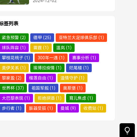
2024-12-02
标签列表
紧急预警
(2)
德甲
(25)
亚特兰大足球俱乐部
(1)
球队阵容
(1)
雷霆
(1)
温岚
(1)
攀枝花桃子
(1)
300年一遇
(1)
赛事分析
(1)
美伊关系
(1)
埃博拉疫情
(1)
烂尾楼
(1)
黎家盈
(2)
榴莲自由
(1)
温情守护
(1)
世界杯
(37)
祖国军舰
(1)
奥斯堡
(1)
大巴黎表现
(1)
拒绝拼酒
(1)
育儿焦虑
(1)
步行者
(1)
脏器受损
(1)
曼城
(9)
收费站
(1)