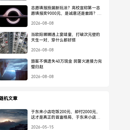
志愿填报捡漏新玩法？高校宣称第一志
愿填报奖9000元，是诚意还是套路？高
校宣称第一志愿奖9000元，是诚意还是
2026-08-08
套路？
当欧阳娜娜遇上窦靖童，打破次元壁的
天生一对，穿什么都好搭
2026-08-08
旅客不慎遗失40万现金 民警火速接力完
璧归赵
2026-08-08
随机文章
于东来小店吃饭200元，却付2000元，
这才是真正的首富格局，于东来小店吃
饭豪掷2000元，这才是真正的首富格局
2026-05-15