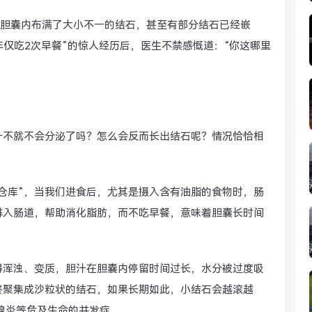
的胆囊内布满了大小不一的结石，甚至有部分结石已经嵌
年仅吃2次早餐”的惊人经历后，医生不禁感慨道：“你这哪里
汁不就不会分泌了吗？怎么会反而长出结石呢？情况恰恰相
仓库”，当我们进食后，尤其是摄入含有油脂的食物时，肠
排入肠道，帮助消化脂肪，而不吃早餐，意味着胆囊长时间
得浑浊、变质，胆汁在胆囊内停留时间过长，水分被过度吸
终聚集成沙粒状的结石，如果长期如此，小结石会越滚越
腺炎等危及生命的并发症。