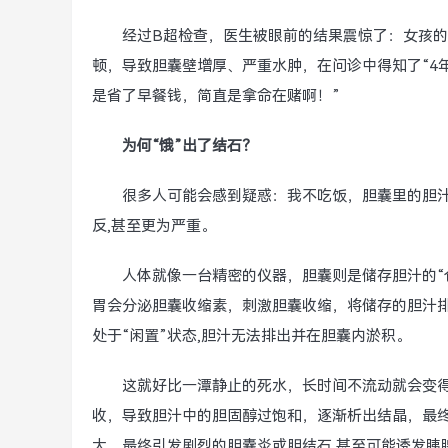
经过B超检查，医生被眼前的结果震惊了：女孩
顿，导致胆囊壁增厚、严重水肿，在问诊中得知了“4
是省了早餐钱，简直是拿命在赌啊！”
为何“饿”出了结石？
很多人可能会感到疑惑：我不吃饭，胆囊里的胆
反,甚至更为严重。
人体就像一台精密的仪器，胆囊则是储存胆汁的“
胃会分泌胆囊收缩素，刺激胆囊收缩，将储存的胆汁
处于“闲置”状态,胆汁无法排出并在胆囊内淤积。
这就好比一潭静止的死水，长时间不流动就会变
收，导致胆汁中的胆固醇过饱和，逐渐析出结晶，最
大，最终引发剧烈的胆囊炎或胆结石,甚至可能诱发胰