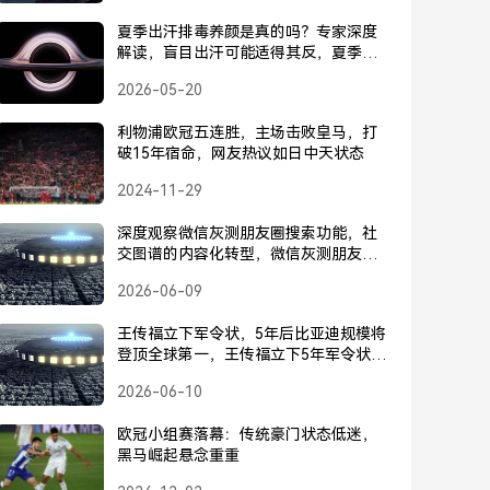
夏季出汗排毒养颜是真的吗？专家深度
解读，盲目出汗可能适得其反，夏季出
汗排毒养颜是谣言？专家深度解读，盲
2026-05-20
目出汗反伤身
利物浦欧冠五连胜，主场击败皇马，打
破15年宿命，网友热议如日中天状态
2024-11-29
深度观察微信灰测朋友圈搜索功能，社
交图谱的内容化转型，微信灰测朋友圈
搜索，社交图谱的内容化转型
2026-06-09
王传福立下军令状，5年后比亚迪规模将
登顶全球第一，王传福立下5年军令状，
比亚迪规模将登顶全球第一
2026-06-10
欧冠小组赛落幕：传统豪门状态低迷，
黑马崛起悬念重重