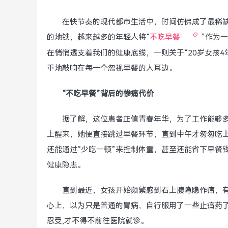
在快节奏的现代都市生活中，时间仿佛成了最稀
的地铁，越来越多的年轻人将“
不吃早餐
”作为
在悄悄透支着我们的健康底线，一则关于“20岁女孩4
重地敲响在每一个忽视早餐的人耳边。
“不吃早餐”背后的惨痛代价
据了解，这位患者正值青春年华，为了工作能够多
上醒来，她便直接跳过早餐环节，直到中午才匆匆吃上
还能通过“少吃一顿”来控制体重，甚至还能省下早餐
健康隐患。
直到最近，女孩开始频繁感到右上腹隐隐作痛，
心上，以为只是普通的胃病，自行服用了一些止痛药
忍受,才不得不前往医院就诊。