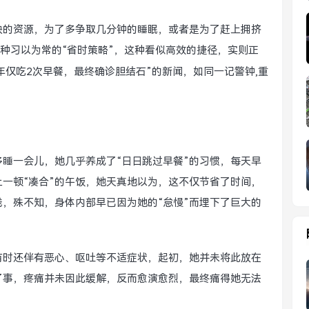
缺的资源，为了多争取几分钟的睡眠，或者是为了赶上拥挤
一种习以为常的“省时策略”，这种看似高效的捷径，实则正
年仅吃2次早餐，最终确诊胆结石”的新闻，如同一记警钟,重
睡一会儿，她几乎养成了“日日跳过早餐”的习惯，每天早
一顿“凑合”的午饭，她天真地以为，这不仅节省了时间，
钱，殊不知，身体内部早已因为她的“怠慢”而埋下了巨大的
有时还伴有恶心、呕吐等不适症状，起初，她并未将此放在
了事，疼痛并未因此缓解，反而愈演愈烈，最终痛得她无法