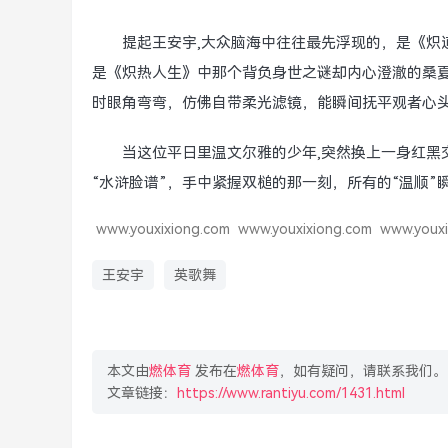
提起王安宇,大众脑海中往往最先浮现的，是《炽
是《炽热人生》中那个背负身世之谜却内心澄澈的桑
时眼角弯弯，仿佛自带柔光滤镜，能瞬间抚平观者心
当这位平日里温文尔雅的少年,突然换上一身红黑
“水浒脸谱”，手中紧握双槌的那一刻，所有的“温顺
www.youxixiong.com
www.youxixiong.com
www.youxi
王安宇
英歌舞
本文由
燃体育
发布在
燃体育
，如有疑问，请联系我们。
文章链接：
https://www.rantiyu.com/1431.html