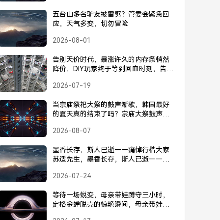
五台山多名驴友被雷劈？管委会紧急回
应，天气多变，切勿冒险
2026-08-01
告别天价时代，暴涨许久的内存条悄然
降价，DIY玩家终于等到回血时刻，告别
天价！内存条降价，DIY玩家终于迎来回
2026-07-19
血时刻
当宗庙祭祀大祭的鼓声渐歇，韩国最好
的夏天真的结束了吗？宗庙大祭鼓声渐
歇，韩国最好的夏天结束了吗？
2026-08-07
墨香长存，斯人已逝——痛悼行楷大家
苏适先生，墨香长存，斯人已逝——痛
悼行楷大家苏适先生
2026-07-24
等待一场蜕变，母亲带娃蹲守三小时，
定格金蝉脱壳的惊艳瞬间，母亲带娃蹲
守三小时，定格金蝉脱壳惊艳瞬间