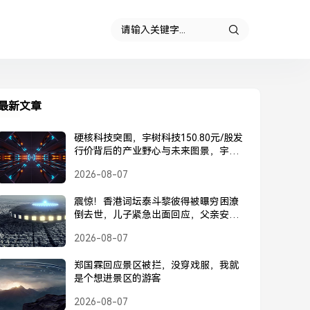
最新文章
硬核科技突围，宇树科技150.80元/股发
行价背后的产业野心与未来图景，宇树
科技150.80元/股发行价，硬核科技突围
2026-08-07
背后的产业野心与未来图景
震惊！香港词坛泰斗黎彼得被曝穷困潦
倒去世，儿子紧急出面回应，父亲安
好，并未离世，黎彼得被曝去世？儿子
2026-08-07
紧急回应，父亲安好并未离世
郑国霖回应景区被拦，没穿戏服，我就
是个想进景区的游客
2026-08-07