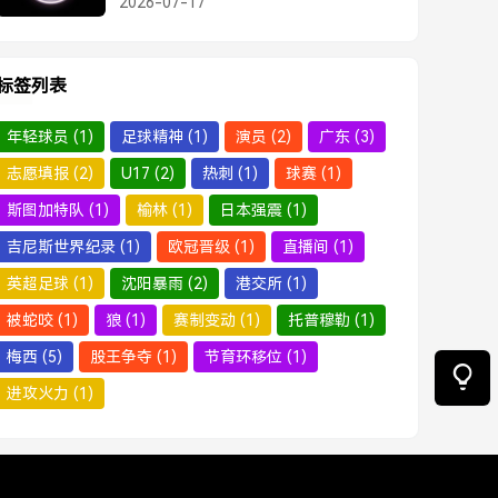
2026-07-17
标签列表
年轻球员
(1)
足球精神
(1)
演员
(2)
广东
(3)
志愿填报
(2)
U17
(2)
热刺
(1)
球赛
(1)
斯图加特队
(1)
榆林
(1)
日本强震
(1)
吉尼斯世界纪录
(1)
欧冠晋级
(1)
直播间
(1)
英超足球
(1)
沈阳暴雨
(2)
港交所
(1)
被蛇咬
(1)
狼
(1)
赛制变动
(1)
托普穆勒
(1)
梅西
(5)
股王争夺
(1)
节育环移位
(1)
进攻火力
(1)