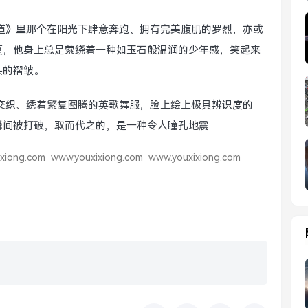
道》里那个在阳光下肆意奔跑、拥有完美腹肌的罗烈，亦或
夏，他身上总是萦绕着一种如玉石般温润的少年感，笑起来
头的褶皱。
交织、绣着繁复图腾的英歌舞服，脸上绘上极具辨识度的
”瞬间被打破，取而代之的，是一种令人瞳孔地震
xiong.com
www.youxixiong.com
www.youxixiong.com