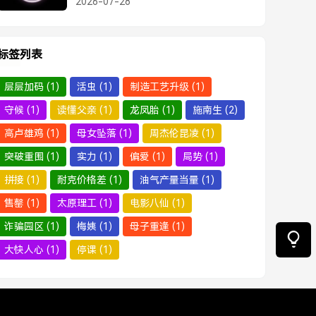
2026-07-28
明
标签列表
层层加码
(1)
活虫
(1)
制造工艺升级
(1)
守候
(1)
读懂父亲
(1)
龙凤胎
(1)
施南生
(2)
高卢雄鸡
(1)
母女坠落
(1)
周杰伦昆凌
(1)
突破重围
(1)
实力
(1)
偏爱
(1)
局势
(1)
拼接
(1)
耐克价格差
(1)
油气产量当量
(1)
售罄
(1)
太原理工
(1)
电影八仙
(1)
诈骗园区
(1)
梅姨
(1)
母子重逢
(1)
大快人心
(1)
停课
(1)