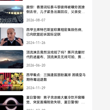
震惊！香港词坛泰斗黎彼得被曝穷困潦
倒去世，儿子紧急出面回应，父亲安
好，并未离世，黎彼得被曝去世？儿子
2026-08-07
紧急回应，父亲安好并未离世
西甲主席特巴斯宣称赛程密集致伤病，
已向欧盟起诉国际足联
2024-11-26
顶流演员竟然没戏拍了吗？撕开流量时
代的遮羞布，顶流演员无戏可拍，撕开
流量时代的遮羞布
2026-06-20
西甲看点：三强逢弱旅盼赢球 困境皇马
期待霉运退散
2024-11-29
夏日警惕！男子贪凉喝大量冷饮开窗睡
觉，突发面瘫险致失明，夏日警惕！男
子贪凉喝冷饮开窗睡，突发面瘫险致失