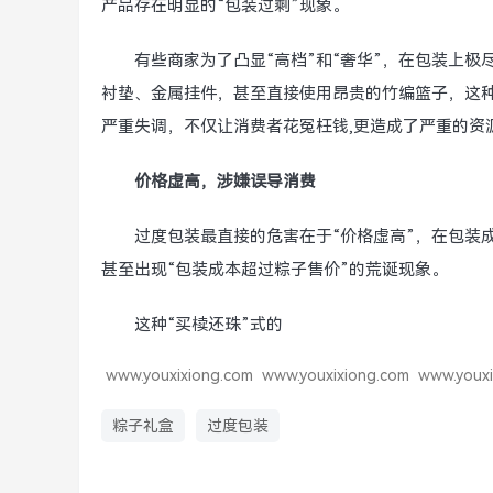
产品存在明显的“包装过剩”现象。
有些商家为了凸显“高档”和“奢华”，在包装上
衬垫、金属挂件，甚至直接使用昂贵的竹编篮子，这种
严重失调，不仅让消费者花冤枉钱,更造成了严重的资
价格虚高，涉嫌误导消费
过度包装最直接的危害在于“价格虚高”，在包装
甚至出现“包装成本超过粽子售价”的荒诞现象。
这种“买椟还珠”式的
www.youxixiong.com
www.youxixiong.com
www.youxi
粽子礼盒
过度包装