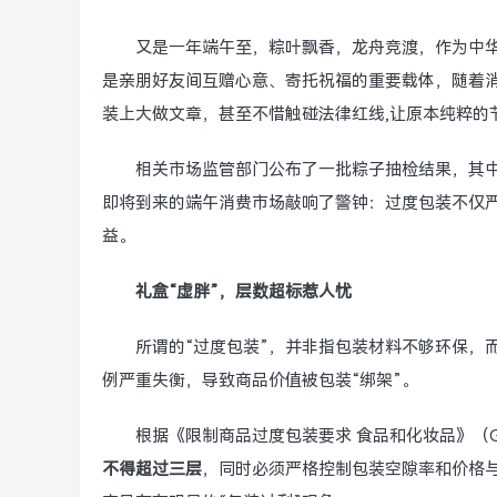
又是一年端午至，粽叶飘香，龙舟竞渡，作为中
是亲朋好友间互赠心意、寄托祝福的重要载体，随着消
装上大做文章，甚至不惜触碰法律红线,让原本纯粹的
相关市场监管部门公布了一批粽子抽检结果，其
即将到来的端午消费市场敲响了警钟：过度包装不仅严
益。
礼盒“虚胖”，层数超标惹人忧
所谓的“过度包装”，并非指包装材料不够环保，
例严重失衡，导致商品价值被包装“绑架”。
根据《限制商品过度包装要求 食品和化妆品》（GB
不得超过三层
，同时必须严格控制包装空隙率和价格