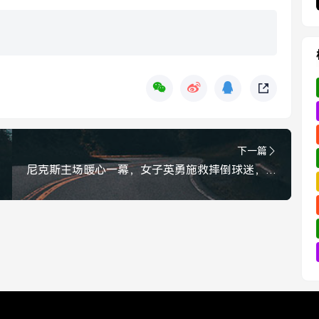
下一篇
尼克斯主场暖心一幕，女子英勇施救摔倒球迷，竟被多次亲吻表感激，尼克斯主场暖心一幕，女子英勇施救获球迷亲吻致谢