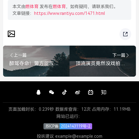
本文由
燃体育
发布在
燃体育
，如有疑问，请联系我们。
文章链接：
https://www.rantiyu.com/1471.html
上一篇
下一篇
醉驾夺命！警方回应男子致16岁女孩身亡，涉嫌危险驾驶罪，将提请批捕，醉驾夺命！男子致16岁女孩身亡，警方回应将提请批捕
顶流演员竟然没戏拍了吗？撕开流量时代的遮羞布，顶流演员无戏可拍，撕开流量时代的遮羞布
页面加载时长：0.239秒 数据库查询：12次 占用内存：11.19MB
网站已运行：
苏ICP备
2024143119号-2
投诉建议 example@example.com