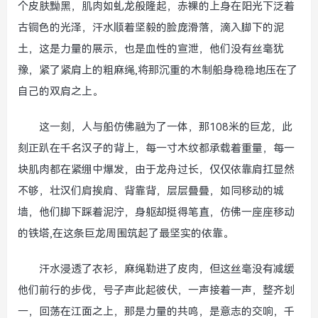
个皮肤黝黑，肌肉如虬龙般隆起，赤裸的上身在阳光下泛着
古铜色的光泽，汗水顺着坚毅的脸庞滑落，滴入脚下的泥
土，这是力量的展示，也是血性的宣泄，他们没有丝毫犹
豫，紧了紧肩上的粗麻绳,将那沉重的木制船身稳稳地压在了
自己的双肩之上。
这一刻，人与船仿佛融为了一体，那108米的巨龙，此
刻正趴在千名汉子的背上，每一寸木纹都承载着重量，每一
块肌肉都在紧绷中爆发，由于龙舟过长，仅仅依靠肩扛显然
不够，壮汉们肩挨肩、背靠背，层层叠叠，如同移动的城
墙，他们脚下踩着泥泞，身躯却挺得笔直，仿佛一座座移动
的铁塔,在这条巨龙周围筑起了最坚实的依靠。
汗水浸透了衣衫，麻绳勒进了皮肉，但这丝毫没有减缓
他们前行的步伐，号子声此起彼伏，一声接着一声，整齐划
一，回荡在江面之上，那是力量的共鸣，是意志的交响，千