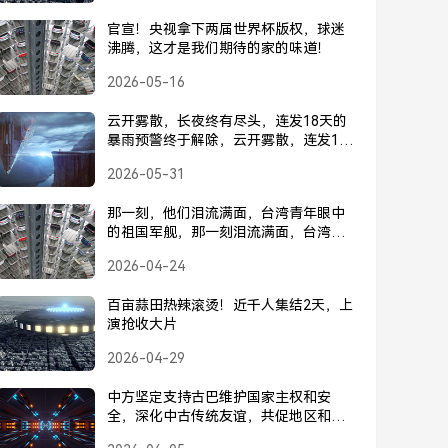
官宣！央视拿下两届世界杯版权，球迷
沸腾，这才是我们期待的家的味道！
2026-05-16
云开雾散，长夜终有尽头，连发18天的
暴雨预警终于解除，云开雾散，连发18
天暴雨预警终于解除
2026-05-31
那一刻，他们泪流满面，台湾青年眼中
的祖国军舰，那一刻泪流满面，台湾青
年眼中的祖国军舰
2026-04-24
百亩蒜田热辣滚烫！近千人集结2天，上
演抢收大片
2026-04-29
中方坚定支持古巴维护国家主权和安
全，深化中古传统友谊，共促地区和平
稳定，中方坚定支持古巴维护主权安