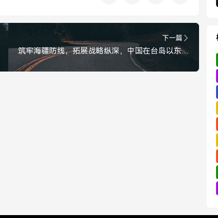
下一篇
筑牢海疆防线，拓展战略纵深，中国在台岛以东海域国土规划中的战略前瞻，拓展台岛以东战略纵深，筑牢海疆防线，中国国土规划前瞻