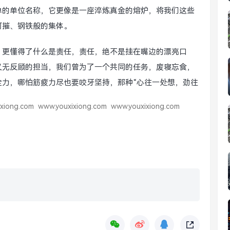
单的单位名称，它更像是一座淬炼真金的熔炉，将我们这些
可摧、钢铁般的集体。
，更懂得了什么是责任，责任，绝不是挂在嘴边的漂亮口
义无反顾的担当，我们曾为了一个共同的任务，废寝忘食，
全力，哪怕筋疲力尽也要咬牙坚持，那种“心往一处想，劲往
xiong.com
www.youxixiong.com
www.youxixiong.com