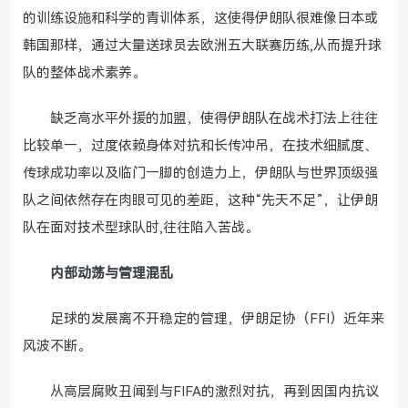
的训练设施和科学的青训体系，这使得伊朗队很难像日本或
韩国那样，通过大量送球员去欧洲五大联赛历练,从而提升球
队的整体战术素养。
缺乏高水平外援的加盟，使得伊朗队在战术打法上往往
比较单一，过度依赖身体对抗和长传冲吊，在技术细腻度、
传球成功率以及临门一脚的创造力上，伊朗队与世界顶级强
队之间依然存在肉眼可见的差距，这种“先天不足”，让伊朗
队在面对技术型球队时,往往陷入苦战。
内部动荡与管理混乱
足球的发展离不开稳定的管理，伊朗足协（FFI）近年来
风波不断。
从高层腐败丑闻到与FIFA的激烈对抗，再到因国内抗议