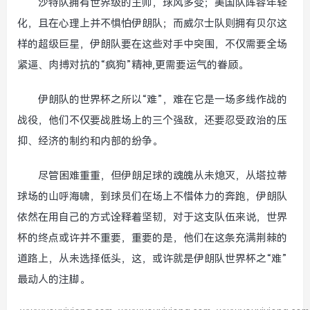
沙特队拥有世界级的主帅，球风多变；美国队阵容年轻
化，且在心理上并不惧怕伊朗队；而威尔士队则拥有贝尔这
样的超级巨星，伊朗队要在这些对手中突围，不仅需要全场
紧逼、肉搏对抗的“疯狗”精神,更需要运气的眷顾。
伊朗队的世界杯之所以“难”，难在它是一场多线作战的
战役，他们不仅要战胜场上的三个强敌，还要忍受政治的压
抑、经济的制约和内部的纷争。
尽管困难重重，但伊朗足球的魂魄从未熄灭，从塔拉蒂
球场的山呼海啸，到球员们在场上不惜体力的奔跑，伊朗队
依然在用自己的方式诠释着坚韧，对于这支队伍来说，世界
杯的终点或许并不重要，重要的是，他们在这条充满荆棘的
道路上，从未选择低头，这，或许就是伊朗队世界杯之“难”
最动人的注脚。