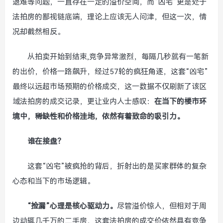
退难等问题，一直存在一定的溢价空间，而“凶宅”更是处于
法拍房的鄙视链底端，理论上应该无人问津，但这一次，情
况却截然相反。
从拍卖开始到结束,竞争异常激烈，每隔几秒就有一笔新
的出价，价格一路飙升，经过57轮的疯狂角逐，这套“凶宅”
最终以远超市场预期的价格成交，这一数据不仅刷新了该区
域法拍房的成交记录，更让业内人士感叹：
在当下的楼市环
境中，稀缺性和价格洼地，依然有着致命的吸引力。
谁在接盘？
这套“凶宅”被疯抢的背后，折射出的是买家群体的复杂
心态和当下的市场逻辑。
“捡漏”心理是核心驱动力。
尽管溢价惊人，但相对于周
边动辄几千万的二手房，这套法拍房的成交价依然具有竞争