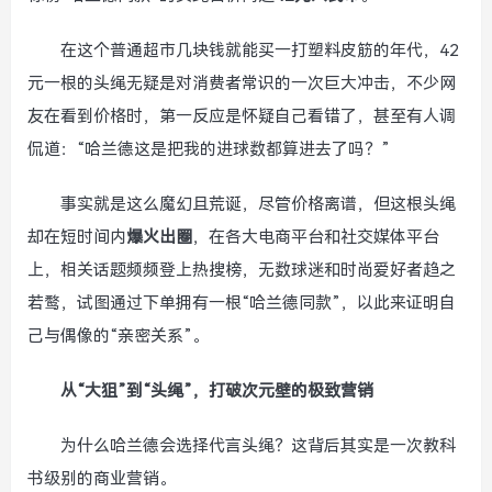
在这个普通超市几块钱就能买一打塑料皮筋的年代，42
元一根的头绳无疑是对消费者常识的一次巨大冲击，不少网
友在看到价格时，第一反应是怀疑自己看错了，甚至有人调
侃道：“哈兰德这是把我的进球数都算进去了吗？”
事实就是这么魔幻且荒诞，尽管价格离谱，但这根头绳
却在短时间内
爆火出圈
，在各大电商平台和社交媒体平台
上，相关话题频频登上热搜榜，无数球迷和时尚爱好者趋之
若鹜，试图通过下单拥有一根“哈兰德同款”，以此来证明自
己与偶像的“亲密关系”。
从“大狙”到“头绳”，打破次元壁的极致营销
为什么哈兰德会选择代言头绳？这背后其实是一次教科
书级别的商业营销。