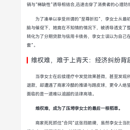
销与“稀缺性”诱导相结合,迅速击穿了消费者的心理防
为了凑单以享受所谓的“至尊折扣”，李女士从最
脑与催促下，她竟在不知情的情况下，被诱导透支了
转化为了分期贷款与信用卡债务，李女士误以为自己
套”。
维权难，难于上青天：经济纠纷背
当李女士在后续理疗中发觉效果甚微，甚至发现所
退款，却遭遇了商家冷酷的推诿与踢皮球，更令人绝望
面临的是一道难以逾越的法律高墙。
维权难，成为了压垮李女士的最后一根稻草。
商家死死抓住“合同”这张挡箭牌，虽然李女士当