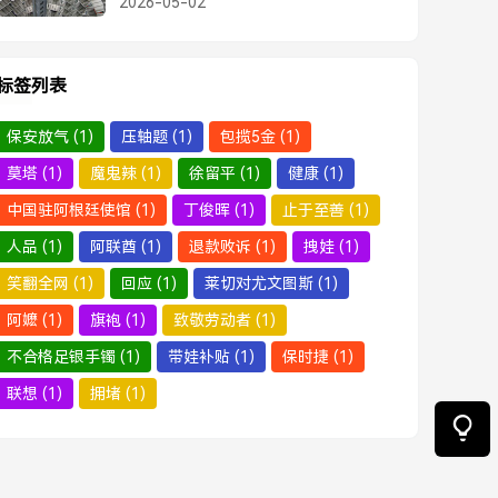
2026-05-02
警，这不仅是违规，更是拿命在赌！
标签列表
保安放气
(1)
压轴题
(1)
包揽5金
(1)
莫塔
(1)
魔鬼辣
(1)
徐留平
(1)
健康
(1)
中国驻阿根廷使馆
(1)
丁俊晖
(1)
止于至善
(1)
人品
(1)
阿联酋
(1)
退款败诉
(1)
拽娃
(1)
笑翻全网
(1)
回应
(1)
莱切对尤文图斯
(1)
阿嬷
(1)
旗袍
(1)
致敬劳动者
(1)
不合格足银手镯
(1)
带娃补贴
(1)
保时捷
(1)
联想
(1)
拥堵
(1)