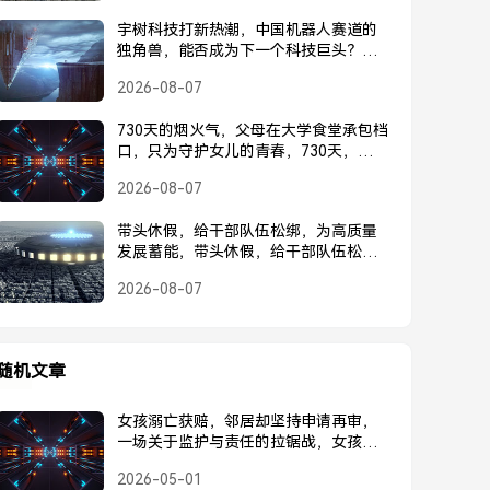
宇树科技打新热潮，中国机器人赛道的
独角兽，能否成为下一个科技巨头？宇
树科技打新热潮，中国机器人独角兽能
2026-08-07
否成为下一个科技巨头？
730天的烟火气，父母在大学食堂承包档
口，只为守护女儿的青春，730天，父母
在大学食堂承包档口，只为守护女儿的
2026-08-07
青春
带头休假，给干部队伍松绑，为高质量
发展蓄能，带头休假，给干部队伍松
绑，为高质量发展蓄能
2026-08-07
随机文章
女孩溺亡获赔，邻居却坚持申请再审，
一场关于监护与责任的拉锯战，女孩溺
亡获赔，邻居坚持申请再审
2026-05-01