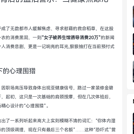
乎成了无数都市人缓解焦虑、寻求慰藉的救命稻草，在这股
外衣的消费黑洞，一则
“女子被养生馆诱导消费20万”
的新闻
人消费悲剧，更是一记响亮的耳光,狠狠抽打在当前预付式
下的心理围猎
）因职场高压导致身体出现亚健康信号，路过一家装修金碧
下，起初，这只是一次基础的肩颈按摩，但在几次体验后，
精心设计的“心理围猎”。
抛出了一系列听起来高大上实则模糊不清的词汇：“你体内湿
承的顶级调理，现在只有最后三个名额”……这种“恐吓式”营