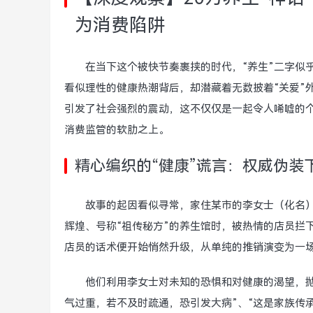
为消费陷阱
在当下这个被快节奏裹挟的时代，“养生”二字似
看似理性的健康热潮背后，却潜藏着无数披着“关爱”
引发了社会强烈的震动，这不仅仅是一起令人唏嘘的个
消费监管的软肋之上。
精心编织的“健康”谎言：权威伪装
故事的起因看似寻常，家住某市的李女士（化名
辉煌、号称“祖传秘方”的养生馆时，被热情的店员拦
店员的话术便开始悄然升级，从单纯的推销演变为一场
他们利用李女士对未知的恐惧和对健康的渴望，
气过重，若不及时疏通，恐引发大病”、“这是家族传