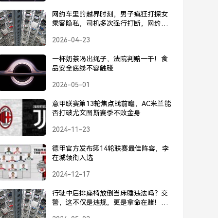
网约车里的越界时刻，男子疯狂打探女
乘客隐私，司机多次强行打断，网约车
内男子疯狂打探女乘客隐私，司机多次
2026-04-23
强行打断
一杯奶茶喝出绳子，法院判赔一千！食
品安全底线不容触碰
2026-05-01
意甲联赛第13轮焦点战前瞻，AC米兰能
否打破尤文图斯赛季不败金身
2024-11-23
德甲官方发布第14轮联赛最佳阵容，李
在城领衔入选
2024-12-17
行驶中后排座椅放倒当床睡违法吗？交
警，这不仅是违规，更是拿命在赌！行
驶中后排座椅放倒当床睡违法吗？交