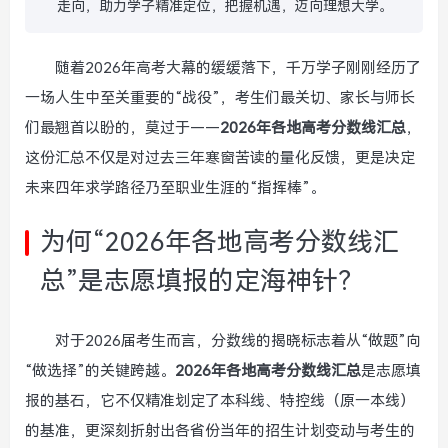
走向，助力学子精准定位，把握机遇，迈向理想大学。
随着2026年高考大幕的缓缓落下，千万学子刚刚经历了
一场人生中至关重要的“战役”，考生们最关切、家长与师长
们最翘首以盼的，莫过于——
2026年各地高考分数线汇总
，
这份汇总不仅是对过去三年寒窗苦读的量化反馈，更是决定
未来四年求学路径乃至职业生涯的“指挥棒”。
为何“2026年各地高考分数线汇
总”是志愿填报的定海神针？
对于2026届考生而言，分数线的揭晓标志着从“做题”向
“做选择”的关键跨越。
2026年各地高考分数线汇总
是志愿填
报的基石，它不仅精准划定了本科线、特控线（原一本线）
的基准，更深刻折射出各省份当年的招生计划变动与考生的