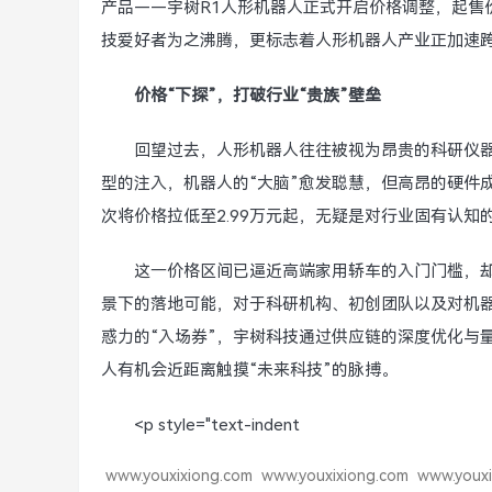
产品——宇树R1人形机器人正式开启价格调整，起售价
技爱好者为之沸腾，更标志着人形机器人产业正加速跨越
价格“下探”，打破行业“贵族”壁垒
回望过去，人形机器人往往被视为昂贵的科研仪器
型的注入，机器人的“大脑”愈发聪慧，但高昂的硬件
次将价格拉低至2.99万元起，无疑是对行业固有认知
这一价格区间已逼近高端家用轿车的入门门槛，
景下的落地可能，对于科研机构、初创团队以及对机
惑力的“入场券”，宇树科技通过供应链的深度优化与
人有机会近距离触摸“未来科技”的脉搏。
<p style="text-indent
www.youxixiong.com
www.youxixiong.com
www.youxi