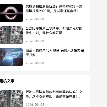
志愿填报捡漏新玩法？高校宣称第一志
愿填报奖9000元，是诚意还是套路？高
校宣称第一志愿奖9000元，是诚意还是
2026-08-08
套路？
当欧阳娜娜遇上窦靖童，打破次元壁的
天生一对，穿什么都好搭
2026-08-08
旅客不慎遗失40万现金 民警火速接力完
璧归赵
2026-08-08
随机文章
行驶中后排座椅放倒当床睡违法吗？交
警，这不仅是违规，更是拿命在赌！行
驶中后排座椅放倒当床睡违法吗？交
2026-05-02
警，这不仅是违规，更是拿命在赌！