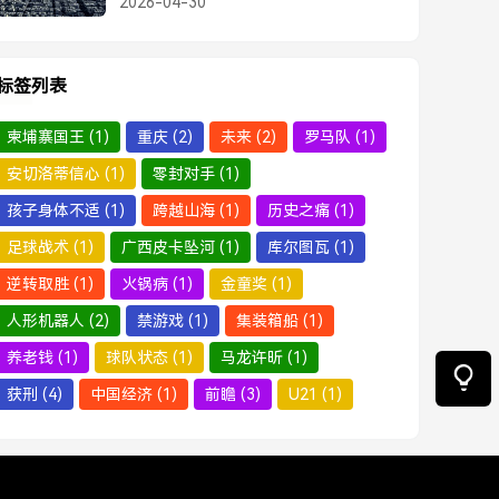
2026-04-30
标签列表
柬埔寨国王
(1)
重庆
(2)
未来
(2)
罗马队
(1)
安切洛蒂信心
(1)
零封对手
(1)
孩子身体不适
(1)
跨越山海
(1)
历史之痛
(1)
足球战术
(1)
广西皮卡坠河
(1)
库尔图瓦
(1)
逆转取胜
(1)
火锅病
(1)
金童奖
(1)
人形机器人
(2)
禁游戏
(1)
集装箱船
(1)
养老钱
(1)
球队状态
(1)
马龙许昕
(1)
获刑
(4)
中国经济
(1)
前瞻
(3)
U21
(1)