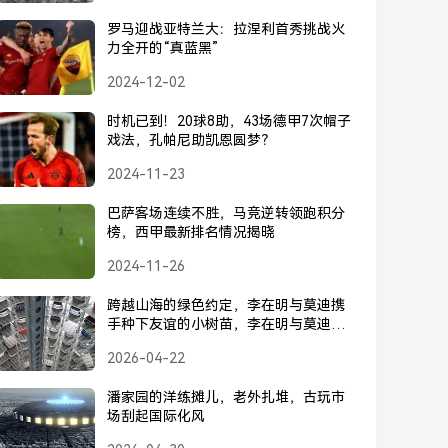
罗马迎战亚特兰大：拉涅利首秀挑战火
力全开的“真蓝黑”
2024-12-02
时机已到！20球8助，43场德甲7次帽子
戏法，孔帕尼助凯恩圆梦？
2024-11-23
巴萨客场连续不胜，马竞逆转领跑积分
榜，西甲最新排名情况揭晓
2024-11-26
跨越山海的绿色约定，李在明与莫迪携
手种下友谊的小树苗，李在明与莫迪携
手种下友谊树苗，共赴跨越山海的绿色
2026-04-22
约定
潘家园的洋练摊儿，老外扎堆，古玩市
场刮起国际化风