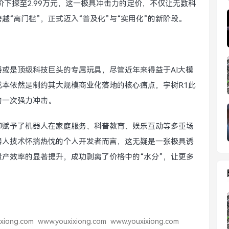
下探至2.99万元，这一极具冲击力的定价，不仅让无数科
“高门槛”，正式迈入“普及化”与“实用化”的新阶段。
或是顶级科技巨头的专属玩具，尽管近年来得益于AI大模
成本依然是制约其大规模商业化落地的核心痛点，宇树R1此
的一次强力冲击。
却赋予了机器人在家庭服务、科普教育、娱乐互动等多重场
器人技术怀揣热忱的个人开发者而言，这无疑是一张极具诱
量产效率的显著提升，成功剥离了价格中的“水分”，让更多
xiong.com
www.youxixiong.com
www.youxixiong.com