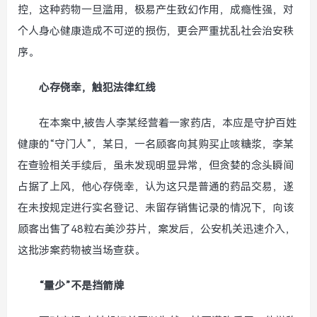
控，这种药物一旦滥用，极易产生致幻作用，成瘾性强，对
个人身心健康造成不可逆的损伤，更会严重扰乱社会治安秩
序。
心存侥幸，触犯法律红线
在本案中,被告人李某经营着一家药店，本应是守护百姓
健康的“守门人”，某日，一名顾客向其购买止咳糖浆，李某
在查验相关手续后，虽未发现明显异常，但贪婪的念头瞬间
占据了上风，他心存侥幸，认为这只是普通的药品交易，遂
在未按规定进行实名登记、未留存销售记录的情况下，向该
顾客出售了48粒右美沙芬片，案发后，公安机关迅速介入，
这批涉案药物被当场查获。
“量少”不是挡箭牌