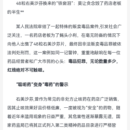
48粒右美沙芬换来的“铁窗泪”：莫让贪念毁了药店老板
的半生**
某人民法院审结了一起特殊的贩卖毒品案件,引发社会广
泛关注，一名药店老板为了蝇头小利，在毫无防备的情况下
向他人出售了48粒右美沙芬片，最终因非法贩卖毒品罪被依
法判处刑罚，这一案例如同一记警钟，重重地敲响在每一位
药品经营者和广大市民的心头：
毒品犯罪，无论数量多少，
红线绝对不可触碰。
“聪明药”变身“毒药”的警示
右美沙芬,曾作为常见的非处方止咳药在药店广泛销售，
因其止咳效果好且价格低廉，一度被视为“安全”的药物，随
着近年来滥用现象的日益严重，其危害性逐渐暴露无遗，国
家药监局已将其正式列入第二类精神药品目录进行严格管