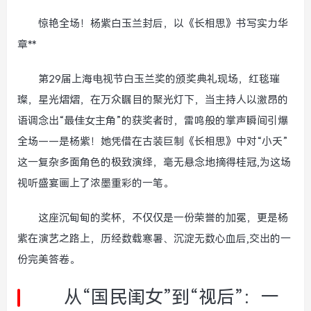
惊艳全场！杨紫白玉兰封后，以《长相思》书写实力华
章**
第29届上海电视节白玉兰奖的颁奖典礼现场，红毯璀
璨，星光熠熠，在万众瞩目的聚光灯下，当主持人以激昂的
语调念出“最佳女主角”的获奖者时，雷鸣般的掌声瞬间引爆
全场——是杨紫！她凭借在古装巨制《长相思》中对“小夭”
这一复杂多面角色的极致演绎，毫无悬念地摘得桂冠,为这场
视听盛宴画上了浓墨重彩的一笔。
这座沉甸甸的奖杯，不仅仅是一份荣誉的加冕，更是杨
紫在演艺之路上，历经数载寒暑、沉淀无数心血后,交出的一
份完美答卷。
从“国民闺女”到“视后”：一