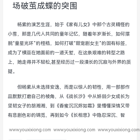
场破茧成蝶的突围
杨紫的演艺生涯，始于《家有儿女》中那个古灵精怪的
小雪，那是几代人共同的童年记忆，随着年岁渐长，如何摆
脱“童星光环”的桎梏，如何打破“甜宠剧女主”的固有标签，
成为了横亘在她面前的一道天堑，在这条艰难的转型之路
上，她走得并不轻松,甚至经历过一段漫长的沉寂与外界的质
疑。
但杨紫从未选择安逸，而是以惊人的韧性，用一部部作
品默默打磨自己的棱角，从《战长沙》中从娇弱少女成长为
坚韧女子的胡湘湘，到《香蜜沉沉烬如霜》里懵懂深情又带
有悲剧色彩的锦觅，再到如今《长相思》中隐忍深沉、智
www.youxixiong.com
www.youxixiong.com
www.youxixiong.com