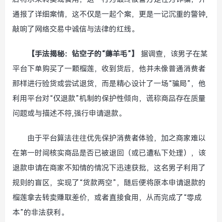
通报了详细案情，这不仅是一起个案，更是一记沉重的警钟,
敲响了网络交易中诚信与法律的红线。
【手法揭秘：钻空子的“薅羊毛”】
据调查，该男子在某
平台下单购买了一颗榴莲，收到货后，他并未像普通消费者
那样进行验货或尝试退货，而是精心设计了一场“骗局”，他
利用平台对“仅退款”机制的保护性倾向，谎称商品存在质量
问题或与描述不符,强行申请退款。
由于平台算法往往优先保护消费者体验，加之商家难以
在第一时间核实商品是否已被退回（或已遭私下处理），该
退款申请在商家不知情的情况下迅速获批，这名男子利用了
规则的盲区，实现了“货款两空”，随后便将原本申请退款的
榴莲拿去转卖赚取差价，或者直接食用，从而完成了“零成
本”的非法获利。