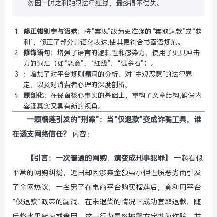
勿因一时之利触犯法律红线，最终得不偿失。
修正错别字与语病
：将“套现”改为更准确的“套取退款”或“获
利”，修正了部分口语化表达,使其更符合书面语规范。
修饰语句
：增强了语言的逻辑性和感染力，使用了更具冲击
力的词汇（如“恶意”、“红线”、“试金石”）。
：增加了对平台规则漏洞的分析、对“主观恶意”的法律界
定、以及对消费者心理的深度剖析。
原创化
：在保留核心事实的基础上，重构了文章结构,确保内
容既真实又具有新的视角。
一颗榴莲引发的“刑案”：当“仅退款”变成诈骗工具，谁
在透支网络信任？
内容：
【引言：一次普通的网购，演变成刑事犯罪】
一起看似
平常的网购纠纷，近日却因涉案金额虽小但性质恶劣而引发
了全网热议，一名男子在电商平台购买榴莲后，竟利用平台
“仅退款”政策的漏洞，在未退货的情况下成功套取退款，随
后将水果转卖或食用，这一行为最终被警方定性为诈骗，并