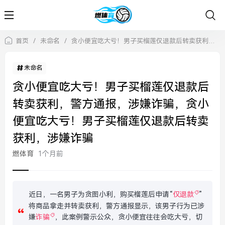
首页
/
未命名
/
贪小便宜吃大亏！男子买榴莲仅退款后转卖获利，警方通报，涉嫌诈骗，贪小便宜吃大亏！男子买榴莲仅退款后转卖获利，涉嫌诈骗
未命名
贪小便宜吃大亏！男子买榴莲仅退款后
转卖获利，警方通报，涉嫌诈骗，贪小
便宜吃大亏！男子买榴莲仅退款后转卖
获利，涉嫌诈骗
燃体育
1个月前
近日，一名男子为贪图小利，购买榴莲后申请“
仅退款
”
将商品拿走并转卖获利，警方通报显示，该男子行为已涉
嫌
诈骗
，此案例警示公众，贪小便宜往往会吃大亏，切