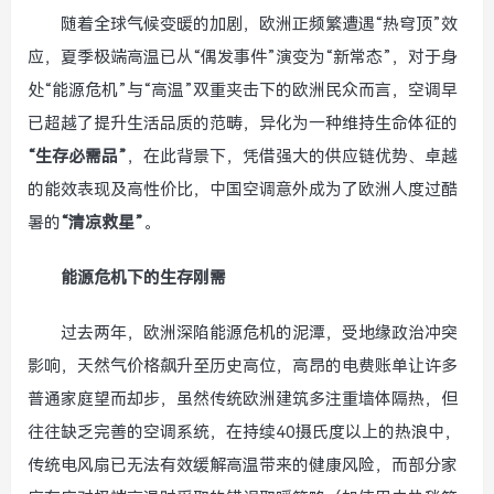
随着全球气候变暖的加剧，欧洲正频繁遭遇“热穹顶”效
应，夏季极端高温已从“偶发事件”演变为“新常态”，对于身
处“能源危机”与“高温”双重夹击下的欧洲民众而言，空调早
已超越了提升生活品质的范畴，异化为一种维持生命体征的
“生存必需品”
，在此背景下，凭借强大的供应链优势、卓越
的能效表现及高性价比，中国空调意外成为了欧洲人度过酷
暑的
“清凉救星”
。
能源危机下的生存刚需
过去两年，欧洲深陷能源危机的泥潭，受地缘政治冲突
影响，天然气价格飙升至历史高位，高昂的电费账单让许多
普通家庭望而却步，虽然传统欧洲建筑多注重墙体隔热，但
往往缺乏完善的空调系统，在持续40摄氏度以上的热浪中，
传统电风扇已无法有效缓解高温带来的健康风险，而部分家