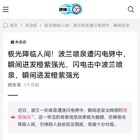
首页
/
未命名
/
极光降临人间！波兰喷泉遭闪电劈中，瞬间迸发橙紫强光，闪电击中波兰喷泉，瞬间迸发橙紫强光
未命名
极光降临人间！波兰喷泉遭闪电劈中，
瞬间迸发橙紫强光，闪电击中波兰喷
泉，瞬间迸发橙紫强光
燃体育
1个月前
近日，波兰一处喷泉遭遇闪电劈中，瞬间迸发出绚丽的
橙
紫强光
，这一罕见的奇景视觉效果极为震撼，仿佛极光
降临人间，引得路人纷纷驻足围观，场面十分壮观。